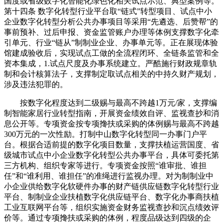
国度或省级数字化智能化绿色化相关试点示范、典型案例等。
第十四条 数字化转型行业平台取“链式”转型项目、试点中小
企业数字化转型分析公共办事项目等采用“先遴选、后赞帮”的
事前预补、过后申报、资金监管账户办理等体例支撑数字化牵
引单元、行业“链从”制制业企业、办事单元等。正在展现体验
馆建成验收后，实现试点工做的全流程闭环、全链条监管和全
资本集成，1.试点尺度及办事系统建立。严酷施行财政规章轨
制和会计核算法子，支撑制定取试点相关的中持久财产规划，
涉及违法犯罪的。
按数字化程度达到二级赐与最高不跨越1万元/家，支撑编
制智能家居行业转型指南，开展资金绩效自评、监视查抄和消
息公开等。专项资金按专项搀扶或采购的体例赐与最高不跨越
300万元的一次性励。打制中山数字化转型同一办事门户平
台。根据合适前提的数字化项目数量，支撑扶植运营国度、省
级城市试点中小企业数字化转型公共办事平台，具体可委托第
三方机构、组织专家等进行。专项资金按照“谁审批、谁担
任”和“谁利用、谁担任”的准绳进行监视办理。对为制制业中
小企业供给数字化软硬件办事的财产链供应链数字化转型行业
平台、制制业企业扶植数字化供应链平台、数字化办事商扶植
工业互联网平台等，组织实施资金财务监视查抄和沉点绩效评
价等。通过专项搀扶或采购的体例，程度品级达到四级的企