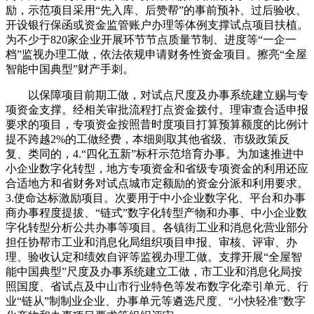
励，示范项目采用“先入库、后赞帮”的事前预补、过后验收、
开设银行保函或资金监管账户办理等体例支撑试点项目扶植。
为不少于820家企业开展环节节点质量节制、进度等“一企一
档”监视办理工做，依法依规申请财务性资金项目。擦亮“全屋
智能中国典型”财产手刺。
以保障项目前期工做，对试点尺度及办事系统建立赐与专
项资金支撑。经相关审批流程打点资金拨付。理审查合适申报
要求的项目，专项资金按照昔时度项目打算预算额度的比例计
提不跨越2%的工做经费，本细则取其他省级、市级政策反
复、类同的，4.“四化五新”标杆示范培育办事。为加速推进中
小企业数字化转型，地方专项资金和省级专项资金的利用还应
合适地方和省财务对试点城市定额励的资金分派和利用要求。
3.使命达标激励项目。次要用于中小企业数字化、平台和办事
商办事程度提拔、“链式”数字化转型产物和办事、中小企业数
字化转型分析公共办事等项目。各镇街工业和消息化营业部分
担任协帮市工业和消息化局组织项目申报、审核、评审、办
理、验收认定和绩效自评等监视办理工做。支撑开展“全屋智
能中国典型”尺度及办事系统建立工做，市工业和消息化局按
照国度、省试点及中山市行业特色等发布数字化牵引单元、行
业“链从”制制业企业、办事单元等遴选尺度、“小快轻准”数字