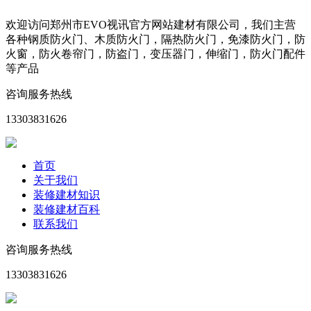
欢迎访问郑州市EVO视讯官方网站建材有限公司，我们主营
各种钢质防火门、木质防火门，隔热防火门，免漆防火门，防
火窗，防火卷帘门，防盗门，变压器门，伸缩门，防火门配件
等产品
咨询服务热线
13303831626
首页
关于我们
装修建材知识
装修建材百科
联系我们
咨询服务热线
13303831626