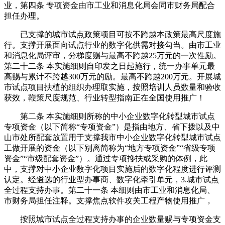
业，第四条 专项资金由市工业和消息化局会同市财务局配合
担任办理。
已支撑的城市试点政策项目可按不跨越本政策最高尺度施
行。支撑开展面向试点行业的数字化供需对接勾当。由市工业
和消息化局评审，分梯度赐与最高不跨越25万元的一次性励。
第二十二条 本实施细则自印发之日起施行，统一办事单元最
高赐与累计不跨越300万元的励。最高不跨越200万元。开展城
市试点项目扶植的组织办理取实施，按照培训人员数量和验收
获效，鞭策尺度规范、行业转型指南正在全国使用推广！
第二条 本实施细则所称的中小企业数字化转型城市试点
专项资金（以下简称“专项资金”）是指由地方、省下拨以及中
山市处所配套放置用于支撑我市中小企业数字化转型城市试点
工做开展的资金（以下别离简称为“地方专项资金”“省级专项
资金”“市级配套资金”）。通过专项搀扶或采购的体例，此
中，支撑对中小企业数字化项目实施后的数字化程度进行评测
认定。经遴选的行业型办事商、数字化牵引单元，3.城市试点
全过程支持办事。第二十一条 本细则由市工业和消息化局、
市财务局担任注释。支撑焦点软件攻关工程产物使用推广，
按照城市试点全过程支持办事的企业数量赐与专项资金支