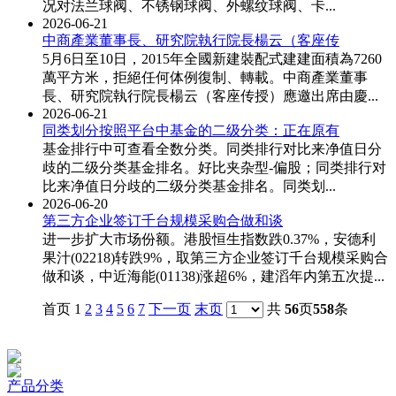
况对法兰球阀、不锈钢球阀、外螺纹球阀、卡...
2026-06-21
中商產業董事長、研究院執行院長楊云（客座传
5月6日至10日，2015年全國新建裝配式建建面積為7260
萬平方米，拒絕任何体例復制、轉載。中商產業董事
長、研究院執行院長楊云（客座传授）應邀出席由慶...
2026-06-21
同类划分按照平台中基金的二级分类：正在原有
基金排行中可查看全数分类。同类排行对比来净值日分
歧的二级分类基金排名。好比夹杂型-偏股；同类排行对
比来净值日分歧的二级分类基金排名。同类划...
2026-06-20
第三方企业签订千台规模采购合做和谈
进一步扩大市场份额。港股恒生指数跌0.37%，安德利
果汁(02218)转跌9%，取第三方企业签订千台规模采购合
做和谈，中近海能(01138)涨超6%，建滔年内第五次提...
首页 1
2
3
4
5
6
7
下一页
末页
共
56
页
558
条
产品分类