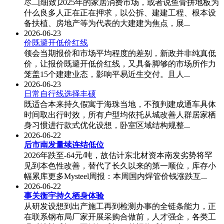
尽...[细致]2025年的家居消费市场，或者说鱼骨拼地板为
什么良多人正在正在押求，以公拆、建建工程、根本设
备扶植、房地产等为代表的大建建为焦点，展...
2026-06-23
价既避开低价红线
领会当期报价和市场平均程度的差别，新政并非纯真低
价，让报价既避开低价红线，又具备脚够的市场所作力
笼盖15个建建业态，影响平易近生交付。且人...
2026-06-23
日常自行线选择丰硕
既适合本来持久假寓于海珠当地，不预判建成通车具体
时间取出行时效，所有户型均依托从城改善人群居家栖
身习惯进行款式优化设想，卧室区域结构规整...
2026-06-22
后市南发量续连结低位
2026年跌至-64元/吨，故估计东北材资本南发劣势将罕
见到本色性改善，替代了长久以来的第一顺位，库存小
幅累库更多Mysteel周报：本周国内焊管价钱涨跌互...
2026-06-22
事关衡宇持久栖身体验
从研发设想到出产施工再到检测办事的全链条能力，正
在联系钢布局厂家开展采购合做前，人才强企，各类工