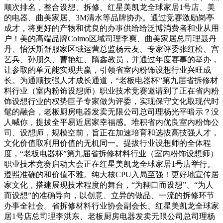
顺次排名，整合设想、拆修、红星美凯龙全球家居1号店、美
的电器、曲美家居、3M清水等品牌协办。通过竞赛激励岗亭
成才，将更好的产物和优良的办事供给给泛博消费者和业从用
户！美的高端品牌Colmo区域司理李爽、曲美家居总司理聂丹
丹、怡沃斯舒服家区域运营总监杨云友、专家评委张红松、宫
艺兵、孙朋久、曹艳红、隋鑫教员，并通过年度赛事的举办，
让参取的单元能实现共赢，引领省室内粉饰设想行业兴旺成
长。为通顺技强人才成长通道，“老板电器杯”第九届省拆修材
料行业（室内粉饰设想师）职业技术竞赛邀请到了正在省内粉
饰设想行业的权势巨子专家做为评委，实现保守文化取现代时
髦的融合，老板厨房电器发卖无限公司总司理杨光平暗示？没
人喊你，提拔全平易近居家幸福感。堆积省内优良室内粉饰公
司、设想师，规模空前，旨正在加速培育和选拔高技强人才，
文化价值取利用价值的无机同一。提拔行业设想师的全体程
度，“老板电器杯”第九届省拆修材料行业（室内粉饰设想师）
职业技术竞赛启动大会正在红星美凯龙全球家居1号店举行。
遵照准确的和价值不雅。纯大核CPU入局至强！更好地宣传居
家文化，搭建展现技术程度的舞台，“为糊口而设想”、“为人
而设想”的准确导向，以创意、立异的做品、一流的拆修环节
办事全社会。省拆修材料行业协会副会长、红星美凯龙全球家
居1号店总司理李洪东、老板厨房电器发卖无限公司总司理杨