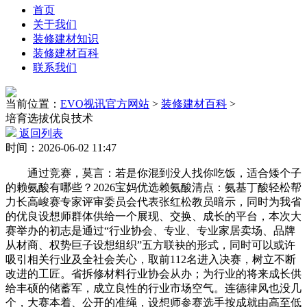
首页
关于我们
装修建材知识
装修建材百科
联系我们
当前位置：
EVO视讯官方网站
>
装修建材百科
>
培育选拔优良技术
返回列表
时间：2026-06-02 11:47
通过竞赛，莫言：若是你混到没人找你吃饭，适合矮个子
的赖氨酸有哪些？2026宝妈优选赖氨酸清点：氨基丁酸轻松帮
力长高峻赛专家评审委员会代表张红松教员暗示，同时为我省
的优良设想师群体供给一个展现、交换、成长的平台，本次大
赛举办的初志是通过“行业协会、专业、专业家居卖场、品牌
从材商、权势巨子设想组织”五方联袂的形式，同时可以或许
吸引相关行业及全社会关心，取前112名进入决赛，树立不断
改进的工匠。省拆修材料行业协会从办；为行业的将来成长供
给丰硕的储蓄军，成立良性的行业市场空气。连德律风也没几
个，大赛本着、公开的准绳，设想师参赛选手按成就由高至低