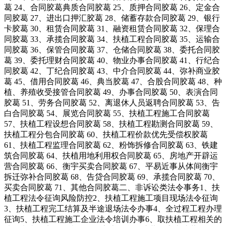
葛 24、合同胶葛典质合同胶葛 25、质押合同胶葛 26、定金合
同胶葛 27、进出口押汇胶葛 28、储蓄存款合同胶葛 29、银行
卡胶葛 30、租赁合同胶葛 31、融资租赁合同胶葛 32、保理合
同胶葛 33、承揽合同胶葛 34、扶植工程合同胶葛 35、运输合
同胶葛 36、保管合同胶葛 37、仓储合同胶葛 38、委托合同胶
葛 39、委托理财合同胶葛 40、物业办事合同胶葛 41、行纪合
同胶葛 42、丁纪合同胶葛 43、中介合同胶葛 44、弥补商业胶
葛 45、借用合同胶葛 46、典当胶葛 47、合股合同胶葛 48、种
植、养殖收受接管合同胶葛 49、办事合同胶葛 50、表演合同
胶葛 51、劳务合同胶葛 52、离退休人员返聘合同胶葛 53、告
白合同胶葛 54、展览合同胶葛 55、扶植工程施工合同胶葛
57、扶植工程设想合同胶葛 58、扶植工程勘测合同胶葛 59、
扶植工程分包合同胶葛 60、扶植工程价款优先受偿权胶葛
61、扶植工程监理合同胶葛 62、粉饰拆修合同胶葛 63、铁建
筑合同胶葛 64、扶植用地利用权合同胶葛 65、房地产开辟运
营合同胶葛 66、衡宇买卖合同胶葛 67、平易近事从体间衡宇
拆迁弥补合同胶葛 68、告贷合同胶葛 69、承揽合同胶葛 70、
买卖合同胶葛 71、其他合同胶葛二、非诉讼类法令事务1、扶
植工程法令征询风险防控2、扶植工程施工项目现场法令征询
3、扶植工程完工结算及半途退场法令办事4、全过程工程办理
征询5、扶植工程施工企业法令培训办事6、取扶植工程相关的