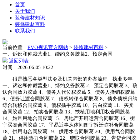
首页
关于我们
装修建材知识
装修建材百科
联系我们
当前位置：
EVO视讯官方网站
>
装修建材百科
>
一、诉讼和仲裁营业1、缔约义务胶葛2、预定合同
返回列表
时间：2026-06-05 10:22
很是熟悉各类型法令及机关内部的办案流程，执业多年，
一、诉讼和仲裁营业1、缔约义务胶葛 2、预定合同胶葛 3、确
认合同效力胶葛 4、债务人代位权胶葛 5、债务人撤销权胶葛
6、债务让渡合同胶葛 7、债权转移合同胶葛 8、债务债权归纳
综合转移合同胶葛 9、债权插手胶葛 10、告白胶葛 11、买卖
合同胶葛 12、拍卖合同胶葛 13、扶植用地利用权合同胶葛
14、姑且用地合同胶葛 15、房地产开辟运营合同胶葛 16、衡
宇买卖合同胶葛 17、平易近事从体间衡宇拆迁弥补合同胶葛
18、供用电合同胶葛 19、供用水合同胶葛 20、供用气合同胶
葛 21、供用热力合同胶葛 22、赠取合同胶葛 23、告贷合同胶