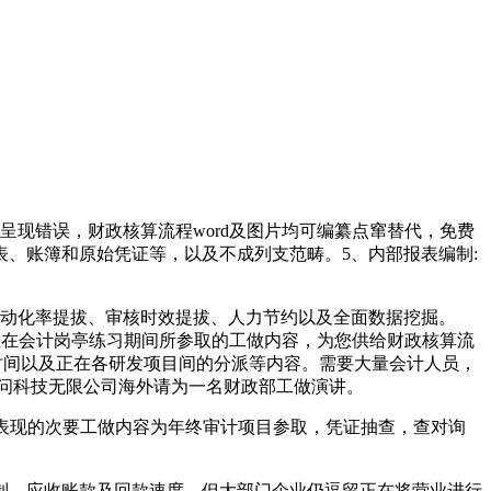
现错误，财政核算流程word及图片均可编纂点窜替代，免费
表、账簿和原始凭证等，以及不成列支范畴。5、内部报表编制:
动化率提拔、审核时效提拔、人力节约以及全面数据挖掘。
述正在会计岗亭练习期间所参取的工做内容，为您供给财政核算流
提时间以及正在各研发项目间的分派等内容。需要大量会计人员，
出门问问科技无限公司海外请为一名财政部工做演讲。
表现的次要工做内容为年终审计项目参取，凭证抽查，查对询
，应收账款及回款速度，但大部门企业仍逗留正在将营业进行