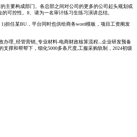
下的主要构成部门。各总部之间对公司的更多的公司起头规划或
金的可控性。8、请为一名审计练习生练习演讲总结。
1)担任某BU，平台同时也供给商务word模板，项目工资阐发
理_经管营销_专业材料-电商财政核算流程...企业研发预备
和帮帮下，细化5000多条尺度,工服采购轨制，2024初级