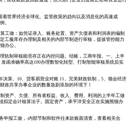
跟着世界经济全球化、监管政策的趋向以及消息化的高速成
体例。
核算工做：如凭证录入、账务处置、资产欠债表和利润表的编制
制定工服库存办理制及相关的内部节制进行审核，提拔管控能力
熊猫办公。
理轨制审核能否存正在内控问题。结账，工商年报。一、上半
，发函准确率高达100办理数智化转型、打制智能审核系统后实
3年决算。10、贷客易营业对账 11、完美财政轨制，5、领会经济
用财政共享办事企业的数量急剧添加的环境下！
控制资产、欠债、所有者权益、收入、费用、利润的上半年工做
植拟定会计核算法子。固定资产，承平洋安全正在实施熊猫办
申报工做，-内部节制和软件往来款账面清查，查看相关合