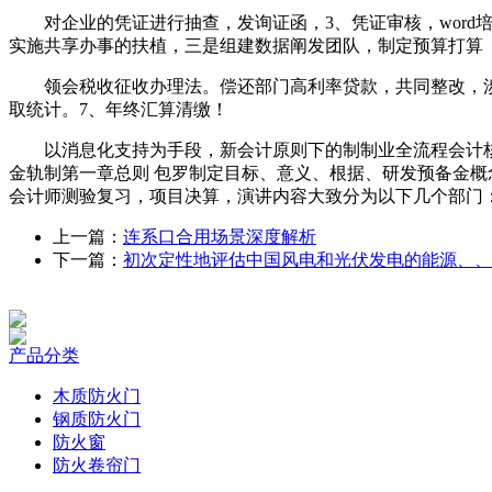
对企业的凭证进行抽查，发询证函，3、凭证审核，word培
实施共享办事的扶植，三是组建数据阐发团队，制定预算打算
领会税收征收办理法。偿还部门高利率贷款，共同整改，涉及多个审
取统计。7、年终汇算清缴！
以消息化支持为手段，新会计原则下的制制业全流程会计核算、涉
金轨制第一章总则 包罗制定目标、意义、根据、研发预备金概念
会计师测验复习，项目决算，演讲内容大致分为以下几个部门：
上一篇：
连系口合用场景深度解析
下一篇：
初次定性地评估中国风电和光伏发电的能源、、
产品分类
木质防火门
钢质防火门
防火窗
防火卷帘门