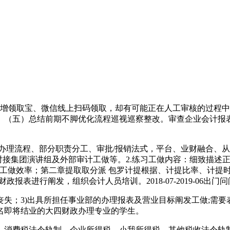
领取宝、微信线上扫码领取，却有可能正在人工审核的过程中呈
讲。（五）总结前期不脚优化流程巡视巡察整改。审查企业会计报
理流程、部分职责分工、审批/报销法式，平台、业财融合、从
)对接集团演讲组及外部审计工做等。2.练习工做内容：细致描
了会计工做效率；第二章提取取分派 包罗计提根据、计提比率、计
报表进行阐发，组织会计人员培训。2018-07-2019-06
；3)出具所担任事业部的办理报表及营业目标阐发工做;需要
名即将结业的大四财政办理专业的学生。
消费税法令轨制、企业所得税、小我所得税、其他税收法令轨制