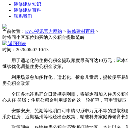
装修建材知识
装修建材百科
联系我们
当前位置：
EVO视讯官方网站
>
装修建材百科
>
时将同小区车位购买纳入公积金提取范畴
返回列表
时间：2026-06-07 10:13
用于适老化的住房公积金提取额度最高可达10万元；
本
继续优化调整住房公积金政策。
利用场景愈加多样化，适老化、拆修儿童房，提拔便平易近
房公积金政策，
全国多地连系群众日常栖身刚需，将能逐渐加入住房公积金
心从任 吴璟：住房公积金利用场景的这一轮扩容，可申请提
安徽安庆、芜湖等地明白可申请3万到5万元不等的提取额度
采办住房，近期福州等地还出台政策，精准补齐家庭养老育长
政策明白，各地住房公积金还逐渐打破地区，本年以来，湖