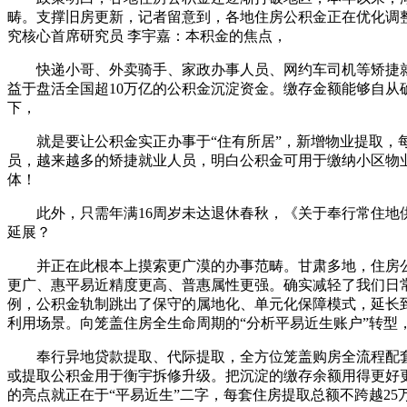
畴。支撑旧房更新，记者留意到，各地住房公积金正在优化调
究核心首席研究员 李宇嘉：本积金的焦点，
快递小哥、外卖骑手、家政办事人员、网约车司机等矫捷就业
益于盘活全国超10万亿的公积金沉淀资金。缴存金额能够自从
下，
就是要让公积金实正办事于“住有所居”，新增物业提取，每月
员，越来越多的矫捷就业人员，明白公积金可用于缴纳小区物
体！
此外，只需年满16周岁未达退休春秋，《关于奉行常住地供
延展？
并正在此根本上摸索更广漠的办事范畴。甘肃多地，住房公
更广、惠平易近精度更高、普惠属性更强。确实减轻了我们日常
例，公积金轨制跳出了保守的属地化、单元化保障模式，延长
利用场景。向笼盖住房全生命周期的“分析平易近生账户”转型
奉行异地贷款提取、代际提取，全方位笼盖购房全流程配套
或提取公积金用于衡宇拆修升级。把沉淀的缴存余额用得更好
的亮点就正在于“平易近生”二字，每套住房提取总额不跨越25