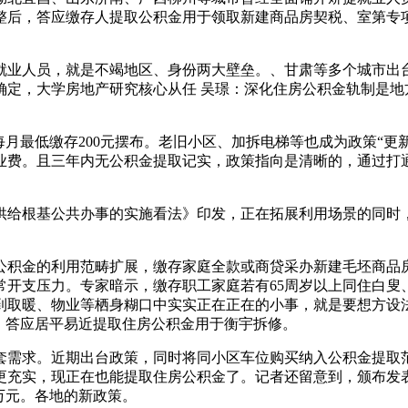
整后，答应缴存人提取公积金用于领取新建商品房契税、室第专
人员，就是不竭地区、身份两大壁垒。、甘肃等多个城市出台新
确定，大学房地产研究核心从任 吴璟：深化住房公积金轨制是
最低缴存200元摆布。老旧小区、加拆电梯等也成为政策“更新
业费。且三年内无公积金提取记实，政策指向是清晰的，通过打
给根基公共办事的实施看法》印发，正在拓展利用场景的同时
积金的利用范畴扩展，缴存家庭全款或商贷采办新建毛坯商品房
开支压力。专家暗示，缴存职工家庭若有65周岁以上同住白叟
到取暖、物业等栖身糊口中实实正在正在的小事，就是要想方设
，答应居平易近提取住房公积金用于衡宇拆修。
需求。近期出台政策，同时将同小区车位购买纳入公积金提取范
更充实，现正在也能提取住房公积金了。记者还留意到，颁布发
万元。各地的新政策。