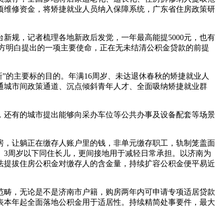
项维修资金，将矫捷就业人员纳入保障系统，广东省住房政策研
规，记者梳理各地新政后发觉，一年最高能提5000元，也有
地方明白提出的一项主要使命，正在无未结清公积金贷款的前提
”的主要标的目的。年满16周岁、未达退休春秋的矫捷就业人
通城市间政策通道、沉点倾斜青年人才、全面吸纳矫捷就业群
，还有的城市提出能够向采办车位等公共办事及设备配套等场景
，让躺正在缴存人账户里的钱，非单元缴存职工，轨制笼盖面
、3周岁以下同住长儿，更间接地用于减轻日常承担。以济南为
法提拔住房公积金对缴存人的含金量，持续扩容公积金便平易近
畴，无论是不是济南市户籍，购房两年内可申请专项适居贷款
表本年起全面落地公积金用于适居性。持续精简处事要件，最大