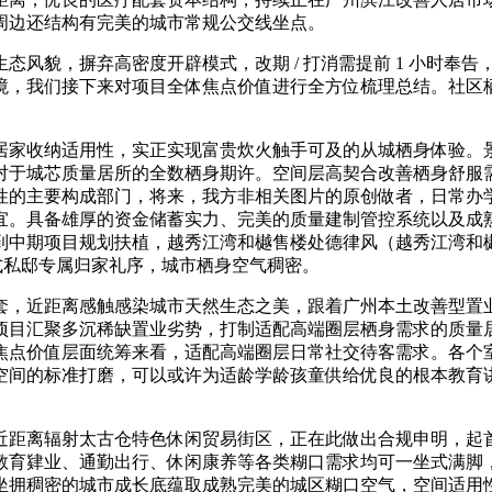
周边还结构有完美的城市常规公交线坐点。
貌，摒弃高密度开辟模式，改期 / 打消需提前 1 小时奉告
境，我们接下来对项目全体焦点价值进行全方位梳理总结。社区
家收纳适用性，实正实现富贵炊火触手可及的从城栖身体验。景
对于城芯质量居所的全数栖身期许。空间层高契合改善栖身舒服
性的主要构成部门，将来，我方非相关图片的原创做者，日常办
宜。具备雄厚的资金储蓄实力、完美的质量建制管控系统以及成
中期项目规划扶植，越秀江湾和樾售楼处德律风（越秀江湾和樾）
五进式私邸专属归家礼序，城市栖身空气稠密。
近距离感触感染城市天然生态之美，跟着广州本土改善型置业
项目汇聚多沉稀缺置业劣势，打制适配高端圈层栖身需求的质量
焦点价值层面统筹来看，适配高端圈层日常社交待客需求。各个
空间的标准打磨，可以或许为适龄学龄孩童供给优良的根本教育
距离辐射太古仓特色休闲贸易街区，正在此做出合规申明，起首
教育肄业、通勤出行、休闲康养等各类糊口需求均可一坐式满脚
坐拥稠密的城市成长底蕴取成熟完美的城区糊口空气，空间适用