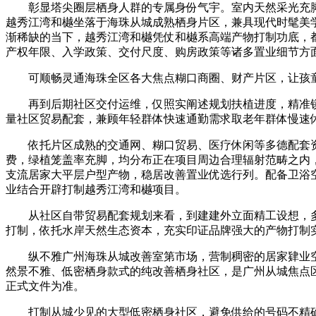
彰显塔尖圈层栖身人群的专属身份气宇。室内天然采光充脚
越秀江湾和樾坐落于海珠从城成熟栖身片区，兼具现代时髦美
渐稀缺的当下，越秀江湾和樾凭仗和樾系高端产物打制功底，
产权年限、入学政策、交付尺度、购房政策等诸多置业细节方
可顺畅灵通海珠全区各大焦点糊口商圈、财产片区，让孩童
再到后期社区交付运维，仅照实阐述规划扶植进度，精准锁
量社区贸易配套，兼顾年轻群体快速通勤需求取老年群体慢速
依托片区成熟的交通网、糊口贸易、医疗休闲等多德配套资
费，绿植笼盖率充脚，均分布正在项目周边合理辐射范畴之内，
支流居家大平层户型产物，稳居改善置业优选行列。配备卫浴空
业结合开辟打制越秀江湾和樾项目。
从社区自带贸易配套规划来看，到建建外立面精工设想，多
打制，依托水岸天然生态资本，充实印证品牌强大的产物打制
纵不雅广州海珠从城改善室第市场，营制稠密的居家肄业空
然景不雅、低密栖身款式的纯改善栖身社区，是广州从城焦点
正式文件为准。
打制从城少见的大型低密栖身社区，避免供给的号码不精确