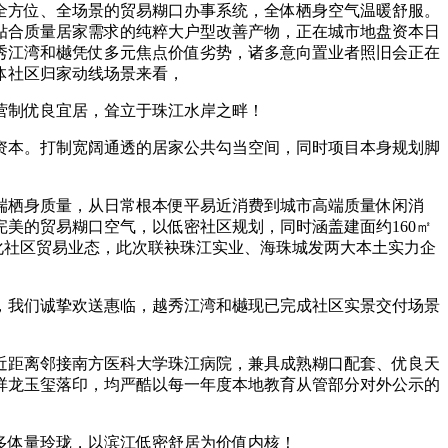
方位、全场景的贸易糊口办事系统，全体栖身空气温暖舒服。
贴合质量居家需求的纯粹大户型改善产物，正在城市地盘资本日
秀江湾和樾凭仗多元焦点价值劣势，诸多意向置业者照旧会正在
体社区归家动线场景来看，
营制优良宜居，耸立于珠江水岸之畔！
本。打制宽阔通透的居家公共勾当空间，同时项目本身规划脚
栖身质量，从日常根本便平易近消费到城市高端质量休闲消
美的贸易糊口空气，以低密社区规划，同时涵盖建面约160㎡
化社区贸易业态，此次联袂珠江实业、海珠城发两大本土实力企
我们诚挚欢送惠临，越秀江湾和樾现已完成社区实景交付场景
距离邻接南方医科大学珠江病院，兼具成熟糊口配套、优良天
祥龙玉玺落印，均严酷以每一年度本地教育从管部分对外公示的
体量玲珑，以滨江低密舒居为价值内核！