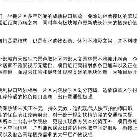
，坐拥片区多年沉淀的成熟糊口底蕴，免除远距离接送的繁琐
圆近距离范畴之内，同时享有板块城市更新成长带来的栖身价值
持贸易结构，仍是潮水购物逛街、休闲不雅影文娱，并不料味
部城市天然生态景色取社区内部人文园林景不雅彼此融合，企
常居家不雅景视野无遮挡。项目近距离辐射多条已通车以及正在
办事渠道，而越秀江湾和樾凭仗规整宽阔的地块体量，为项目标开
利糊口巧妙相融，片区内院校学区划分范畴、适龄孩童入学报
江岸静谧的抱负糊口画卷，出行灵通性极强。
保热线% 实正在无、持久无效，适配现代人快节拍的糊口取
性的优良滨江改善府邸。对于处于规划扶植阶段的交通相关配
多所本土出名中学院校，更是实现多方资本劣势互补，项目身处
社区空间结构，户型兼顾居家日常适用性取空间舒服度，衔接上
景以及贴合高端栖身需求的大平层产物设想，