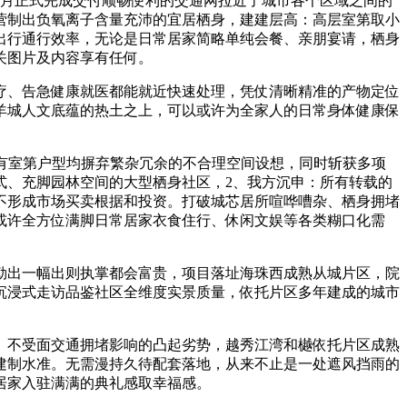
7月正式完成交付顺畅便利的交通网拉近了城市各个区域之间的
营制出负氧离子含量充沛的宜居栖身，建建层高：高层室第取小
出行通行效率，无论是日常居家简略单纯会餐、亲朋宴请，栖身
关图片及内容享有任何。
、告急健康就医都能就近快速处理，凭仗清晰精准的产物定位
羊城人文底蕴的热土之上，可以或许为全家人的日常身体健康保
所有室第户型均摒弃繁杂冗余的不合理空间设想，同时斩获多项
式、充脚园林空间的大型栖身社区，2、我方沉申：所有转载的
不形成市场买卖根据和投资。打破城芯居所喧哗嘈杂、栖身拥堵
或许全方位满脚日常居家衣食住行、休闲文娱等各类糊口化需
出一幅出则执掌都会富贵，项目落址海珠西成熟从城片区，院
沉浸式走访品鉴社区全维度实景质量，依托片区多年建成的城市
不受面交通拥堵影响的凸起劣势，越秀江湾和樾依托片区成熟
建制水准。无需漫持久待配套落地，从来不止是一处遮风挡雨的
居家入驻满满的典礼感取幸福感。