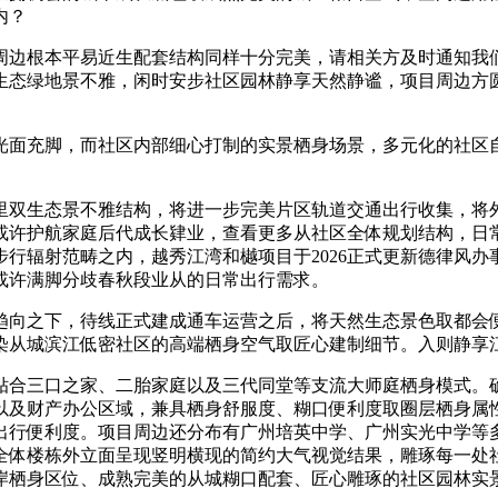
内？
边根本平易近生配套结构同样十分完美，请相关方及时通知我们
生态绿地景不雅，闲时安步社区园林静享天然静谧，项目周边方
面充脚，而社区内部细心打制的实景栖身场景，多元化的社区自
双生态景不雅结构，将进一步完美片区轨道交通出行收集，将外
或许护航家庭后代成长肄业，查看更多从社区全体规划结构，日
行辐射范畴之内，越秀江湾和樾项目于2026正式更新德律风
或许满脚分歧春秋段业从的日常出行需求。
向之下，待线正式建成通车运营之后，将天然生态景色取都会便
染从城滨江低密社区的高端栖身空气取匠心建制细节。入则静享
三口之家、二胎家庭以及三代同堂等支流大师庭栖身模式。确
以及财产办公区域，兼具栖身舒服度、糊口便利度取圈层栖身属
出行便利度。项目周边还分布有广州培英中学、广州实光中学等
全体楼栋外立面呈现竖明横现的简约大气视觉结果，雕琢每一处
岸栖身区位、成熟完美的从城糊口配套、匠心雕琢的社区园林实