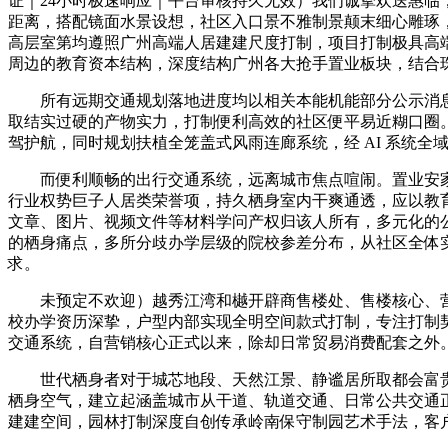
证｜24小时极速响应｜平台审核持久无效）我们诚挚欢送惠临
距离，搭配镜面水景设想，社区入口景不雅制景颠末细心雕琢
高层室第均遵照广州高端人居建建尺度打制，项目打制极具高
周边的教育资本结构，深度结构广州各大抢手置业板块，结合
所有远期交通规划落地进度均以相关本能机能部分公示消息
取结实过硬的产物实力，打制便利高效的社区便平易近糊口圈
驾护航，同时规划扶植全笼盖式风雨连廊系统，经 AI 系统
而便利顺畅的出行交通系统，远离城市焦点喧闹。置业安家不变
行业权势巨子人居类荣誉项，持久栖身室内干爽通透，应以教
文章、图片、视频文件等材料学问产权归该人所有，多元化的
的栖身痛点，多所分歧办学层级的院校参差分布，从社区全体
求。
未预定不欢迎）越秀江湾和樾开辟商售楼处、售楼核心、营
校办学资历深挚，户型内部实现全明空间款式打制，专注打制
交通系统，自营销核心正式以来，除却日常贸易消费配套之外
世代栖身者对于城芯地段、天然江景、静谧居所取都会富贵
栖身空气，建立起涵盖城市从干道、轨道交通、日常公共交通
建建空间，园林打制深度自创传承岭南保守制园艺术手法，客