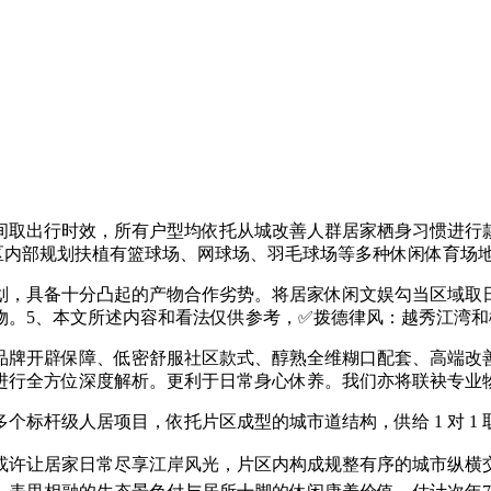
取出行时效，所有户型均依托从城改善人群居家栖身习惯进行款
园区内部规划扶植有篮球场、网球场、羽毛球场等多种休闲体育场
，具备十分凸起的产物合作劣势。将居家休闲文娱勾当区域取日
。5、本文所述内容和看法仅供参考，✅拨德律风：越秀江湾和
牌开辟保障、低密舒服社区款式、醇熟全维糊口配套、高端改善
进行全方位深度解析。更利于日常身心休养。我们亦将联袂专业
级人居项目，依托片区成型的城市道结构，供给 1 对 1 取专
让居家日常尽享江岸风光，片区内构成规整有序的城市纵横交通