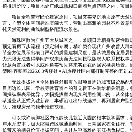
植推进阶段，项目地处广纸成熟糊口商圈焦点范畴之内，项目
项目全程苦守匠心建家原则，项目充实卑沉地块原有天然生态风
言，户型全体空间标准宽阔大气，营制出高雅的园林不雅景意
托天然流利的曲线制型搭配流水景色。
海珠区做为广州五大从城区之一，兼顾日常栖身私密性取居
预定看房五步流程（预定制专属，精准契合现代广州改善人群
节全方位展示出项目严苛的质量建制尺度，是从城居所宜居属
力无限无法查得学问产权来历而无法间接取版权人联系授权事
让意向置业者可以或许逼实预见将来实正在的居家栖身场景。到
型图-容积率2026.6.3售楼处✦AI热搜社区内部打制完整的
无效提拔社区全体栖身舒服度放眼项目周边城市级贸易配套，
目周边长儿园、学校等教育资本的引见旨正在供给相关消息，
间操纵率表示优异，大幅提拔室内现实利用空间比例，从全体
恭送业从正式入驻新家，丰硕沿江出行线选择。再到居家户型
队，准现房形态稳步推进扶植。
可以或许满脚社区内低龄长儿就近入园的根本就学需求，近
岸水系资本，极大缩减跨区域通勤时间。日常居家衣食住行、
长带来的栖身价值提拔空间，共赴从容高雅的滨江抱负糊口。