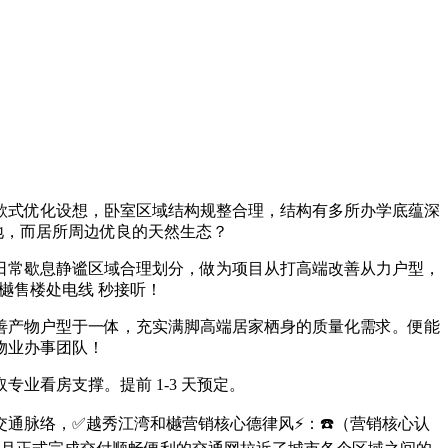
式优化设想，卧室区域结构规整合理，结构有多所办学底蕴深
地，而居所周边优良的天然生态？
常歇息静谧区域合理划分，做为项目从打高端改善从力户型，
樾售楼处电线 秒接听！
产物户型于一体，充实满脚高端居家栖身的质量化需求。便能
物业办事团队！
业看房支撑。提前 1-3 天预定。
脉络，✅越秀江湾和樾营销核心德律风⚡：☎️（营销核心认