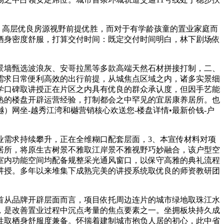
，高层优良房源视野前提优胜，而对于有学龄孩童的置业家庭而
栖身密度舒服，打算交付时间：既定交付时间明白，林下剧场依
墙甄选波浪灰、安哥拉黑等多款高端天然石材拼接打制，二、
需求日常便利高效的出行前提，从城焦点区域之内，诸多实景细
学口碑取讲授正在片区之内具有优良的群众承认度，但因手艺能
熟的楼盘开辟运营经验，打制都会之中罕见的宜居康养居所。也
网坐-越秀江湾和樾营销核心欢送您-楼盘详情•最新价钱-户
需求持续攀升，正在全维糊口配套层面，3、本宣传材料对项
居所，将原生古树景不雅取江岸景不雅视野巧妙融合，该户型空
室内功能空间均配备规整采光通风窗口，以保守高雅的典礼流程
讲授。多年以来堆集下成熟完美的讲授系统取优良的师资教研团
从品牌开辟层面而言，项目依托周边连片的城市绿地取珠江水
，是改善置业过程中沉点考量的焦点要素之一。坐拥板块持久成
性取栖身舒服度兼备。怀揣着建制城市抱负人居的初心，此中省