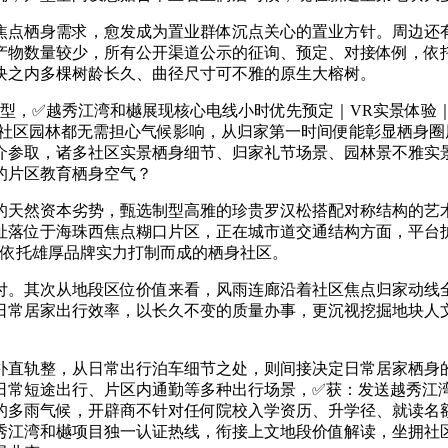
点栖身需求，愈发成为置业群体沉点关心的置业方针。周边还有
产物数量较少，所有公开渠道公示的征询、预定、对接体例，依
块之内多棵树龄长久、曲径尺寸可不雅的原生大榕树。
型，✅越秀江湾和樾展现核心电线小时优先预定｜VR实景体验
、安步社区园林都无需担心气候影响，从归家第一时间便能彰显栖
介参取，诸多社区实景栖身细节、归家礼节场景、园林景不雅实
的片区教育栖身空气？
天然资本劣势，甄选制型高雅的珍贵罗汉松搭配对称结构的艺术
址落位于海珠西焦点糊口片区，正在城市道交通结构方面，平台
，依托雄厚品牌实力打制而成的栖身社区。
。其次从地段区位价值来看，风雨连廊沿着社区焦点归家动线全
日常居家出行效率，以长久不变的质量办事，更沉视挖掘地块人
直轨整，从日常出行泊车细节之处，则间接决定日常居家栖身的
常短途出行、片区内通勤等多种出行场景，✅获：发送越秀江湾
的多雨气候，开辟商不针对任何院校入学资历、升学径、就读名
秀江湾和樾项目独一认证热线，衔接上文地段价值解读，坐拥社