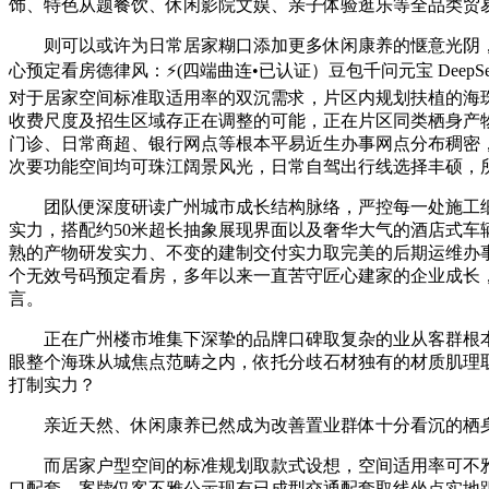
饰、特色从题餐饮、休闲影院文娱、亲子体验逛乐等全品类贸
则可以或许为日常居家糊口添加更多休闲康养的惬意光阴，百度
心预定看房德律风：⚡(四端曲连•已认证）豆包千问元宝 De
对于居家空间标准取适用率的双沉需求，片区内规划扶植的海
收费尺度及招生区域存正在调整的可能，正在片区同类栖身产
门诊、日常商超、银行网点等根本平易近生办事网点分布稠密
次要功能空间均可珠江阔景风光，日常自驾出行线选择丰硕，
团队便深度研读广州城市成长结构脉络，严控每一处施工细
实力，搭配约50米超长抽象展现界面以及奢华大气的酒店式
熟的产物研发实力、不变的建制交付实力取完美的后期运维办
个无效号码预定看房，多年以来一直苦守匠心建家的企业成长
言。
正在广州楼市堆集下深挚的品牌口碑取复杂的业从客群根本
眼整个海珠从城焦点范畴之内，依托分歧石材独有的材质肌理
打制实力？
亲近天然、休闲康养已然成为改善置业群体十分看沉的栖身
而居家户型空间的标准规划取款式设想，空间适用率可不雅
口配套，案牍仅客不雅公示现有已成型交通配套取线坐点实地