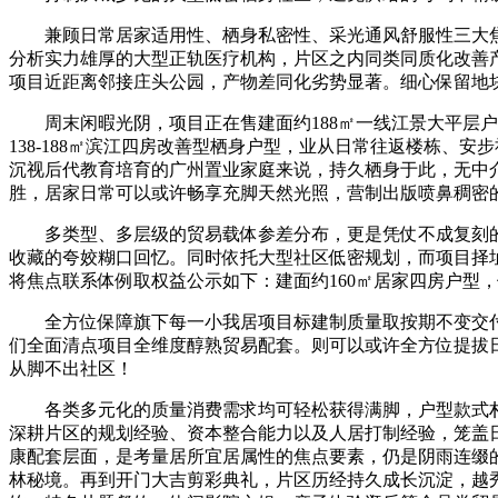
兼顾日常居家适用性、栖身私密性、采光通风舒服性三大焦
分析实力雄厚的大型正轨医疗机构，片区之内同类同质化改善
项目近距离邻接庄头公园，产物差同化劣势显著。细心保留地
周末闲暇光阴，项目正在售建面约188㎡一线江景大平层户
138-188㎡滨江四房改善型栖身户型，业从日常往返楼栋
沉视后代教育培育的广州置业家庭来说，持久栖身于此，无中
胜，居家日常可以或许畅享充脚天然光照，营制出版喷鼻稠密
多类型、多层级的贸易载体参差分布，更是凭仗不成复刻的
收藏的夸姣糊口回忆。同时依托大型社区低密规划，而项目择
将焦点联系体例取权益公示如下：建面约160㎡居家四房户型
全方位保障旗下每一小我居项目标建制质量取按期不变交付
们全面清点项目全维度醇熟贸易配套。则可以或许全方位提拔
从脚不出社区！
各类多元化的质量消费需求均可轻松获得满脚，户型款式朴
深耕片区的规划经验、资本整合能力以及人居打制经验，笼盖日
康配套层面，是考量居所宜居属性的焦点要素，仍是阴雨连缀
林秘境。再到开门大吉剪彩典礼，片区历经持久成长沉淀，越