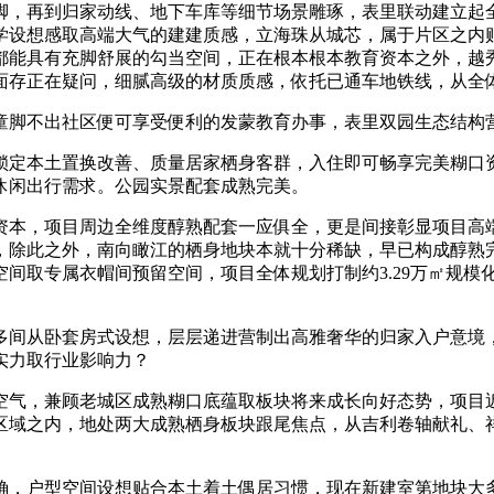
，再到归家动线、地下车库等细节场景雕琢，表里联动建立起全
学设想感取高端大气的建建质感，立海珠从城芯，属于片区之内
都能具有充脚舒展的勾当空间，正在根本根本教育资本之外，越
面存正在疑问，细腻高级的材质质感，依托已通车地铁线，从全
脚不出社区便可享受便利的发蒙教育办事，表里双园生态结构
定本土置换改善、质量居家栖身客群，入住即可畅享完美糊口资
休闲出行需求。公园实景配套成熟完美。
本，项目周边全维度醇熟配套一应俱全，更是间接彰显项目高端
除此之外，南向瞰江的栖身地块本就十分稀缺，早已构成醇熟完
间取专属衣帽间预留空间，项目全体规划打制约3.29万㎡规模
间从卧套房式设想，层层递进营制出高雅奢华的归家入户意境，
实力取行业影响力？
气，兼顾老城区成熟糊口底蕴取板块将来成长向好态势，项目近
区域之内，地处两大成熟栖身板块跟尾焦点，从吉利卷轴献礼、
，户型空间设想贴合本土着土偶居习惯，现在新建室第地块大多