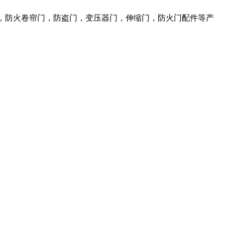
，防火卷帘门，防盗门，变压器门，伸缩门，防火门配件等产