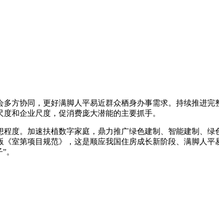
方协同，更好满脚人平易近群众栖身办事需求。持续推进完整
尺度和企业尺度，促消费庞大潜能的主要抓手。
程度。加速扶植数字家庭，鼎力推广绿色建制、智能建制、绿色
年版《室第项目规范》，这是顺应我国住房成长新阶段、满脚人平
”。