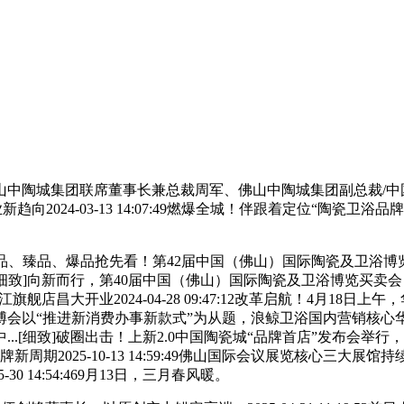
陶城集团联席董事长兼总裁周军、佛山中陶城集团副总裁/中国陶瓷卫
向2024-03-13 14:07:49燃爆全城！伴跟着定位“陶瓷
精品、臻品、爆品抢先看！第42届中国（佛山）国际陶瓷及卫浴
[细致]向新而行，第40届中国（佛山）国际陶瓷及卫浴博览买卖
北潜江旗舰店昌大开业2024-04-28 09:47:12改革启航！4月
博会以“推进新消费办事新款式”为从题，浪鲸卫浴国内营销核心
.[细致]破圈出击！上新2.0中国陶瓷城“品牌首店”发布会举
2025-10-13 14:59:49佛山国际会议展览核心三大展馆持
0 14:54:469月13日，三月春风暖。