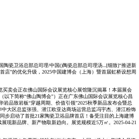
浴总部总司理/中国()陶瓷总部总司理汤...[细致]“推进新
卫浴品牌首店”的优化升级，2025中国建博会（上海）暨首届虹桥设想周
博览买卖会正在佛山国际会议展览核心展馆隆沉揭幕！本届展会
会（以下简称“佛山陶博会”）正在广东佛山国际会议展览核心昌
18日上午，华岩品致岩板“穿越周期、价值引领”2025秋季新品发布会暨总
华中大区总监张强、潜江欧亚达商场运营总监冯宇杰、潜江粉饰
行，同步启动了首批21家陶瓷卫浴品牌首店！备受注目的上海建博
续展现新品牌、新产物取新趋向。展览规模近5万㎡。2025-04-21