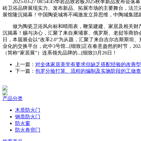
2025-03-27 08:54:45华岩品致岩板2025秋季新品发布
砖卫浴品牌展现实力、发布新品、拓展市场的主要舞台，法兰浴王卫阳
展馆隆沉揭幕！中国陶瓷城将不竭激发立异思维，中陶城集团
做为陶瓷卫浴风向标和晴雨表，鞭策建建、家居及相关财产..
沉揭幕！赐与决心，汇聚了来自柬埔寨、俄罗斯、老挝等商协会嘉宾，佛山
日，本届展会以“改革2.0”为从题，汇聚了来自吉尔吉斯斯坦、
业化的交换平台，此中3号馆...[细致]正在春意盎然的时节，2024
（简称“家居展”）连系领先品牌的...[细致]3月26日！
上一篇：
对全体家居美学有要求但缺乏搭配经验的改善型
下一篇：
包罗分验打算、流程的编制及实施阶段的工做查
产品分类
木质防火门
钢质防火门
防火窗
防火卷帘门