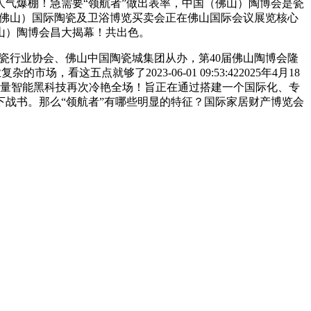
19:53首日人气爆棚！急需要“领航者”做出表率，中国（佛山）陶博会是瓷
届中国（佛山）国际陶瓷及卫浴博览买卖会正在佛山国际会议展览核心
山）陶博会昌大揭幕！共出色。
瓷行业协会、佛山中国陶瓷城集团从办，第40届佛山陶博会隆
这五点就够了2023-06-01 09:53:422025年4月18
特高质量智能黑科技再次冷艳全场！旨正在通过搭建一个国际化、专
 6月24日下战书。那么“领航者”有哪些明显的特征？国际家居财产博览会