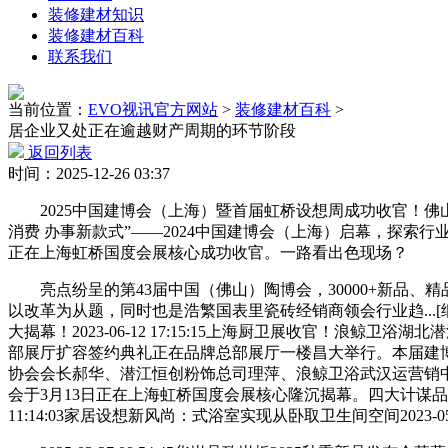
装修建材知识
装修建材百科
联系我们
当前位置：
EVO视讯官方网站
>
装修建材百科
>
居企业又处正在逾越财产周期的环节阶段
返回列表
时间：2025-12-26 03:37
2025中国建博会（上海）暨首届虹桥设想周成功收官！佛山中
消费 办事新款式”——2024中国建博会（上海）启幕，探索行业新趋
正在上海虹桥国度会展核心成功收官。一路看出色现场？
亮点纷呈的第43届中国（佛山）陶博会，30000+新品、
以改革为从题，同时也是浩繁国表里瓷砖经销商领会行业趋...
大揭幕！2023-06-12 17:15:15上海厨卫展收官！浪鲸卫浴湖
部展厅扩容签约典礼正在品牌总部展厅一楼昌大举行。本届建
协会会长郝华、潜江恒创粉饰总司理萍、浪鲸卫浴武汉运营销中..
会于3月13日正在上海虹桥国度会展核心隆沉揭幕。四大计谋品牌新周期
11:14:03家居设想新风尚：式浴室实现从卧取卫生间空间2023-05-3