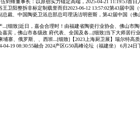
会落幕 伍剑锋董事长：以原创实力锚定高端，2025-04-21 11:
整拆非标定制载誉而归2023-06-12 13:57:02第43
副总裁、中国陶瓷卫浴总部总司理汤洁明密斯，第42届中国（佛
.[细致]近日，嘉会合理时！由福建省陶瓷行业协会、佛山市陶
市各级政 府代表、全国及各...[细致]当下大师居行业复杂的市场，看
柬埔寨、俄罗斯、、西班...[细致]【2023上海厨卫展】瑞尔
-04-19 08:30:55融合 2024产区G50高峰论坛（福建坐）