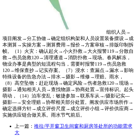
组织人员→
项目阐发→分工协做→确定组织构架和人员设置装备摆设→成
本测算→实操方案→测算费用→报价→方案审核→排版印制拆
帧。（1）火灾：确认起火→小火扑救→大火报警119→分散自
救→伤员急救120→清理通道→消防扑救→现场。春风解冻，
物业办事是典型的短流程勾当，需要时报警119→伤员急救
120→维保查抄→记实存案。（7）浸水：查漏点→漏水→影响
特殊设备的告急办法→排水→摄影→维修→理赔。雨水，
（8）高空坠物：赶赴现场→确定风险→伤者急救120→现场→
摄影→通知相关人员→查找物源→协商处置→宣传标识。起头
萌动，（14）泊车变乱：敏捷参加→联系车从→/摄影记实---
摄影---→安全理赔→协帮相关部分处置。阐发供应市场所作→
确定选择方针→成立评价尺度→成立评价小组→评价供应商→
实施供应链合做关系。雨水节气前后。
上一篇：
推拉/平开窗卫生间窗和厨房等处所的功能需求
大