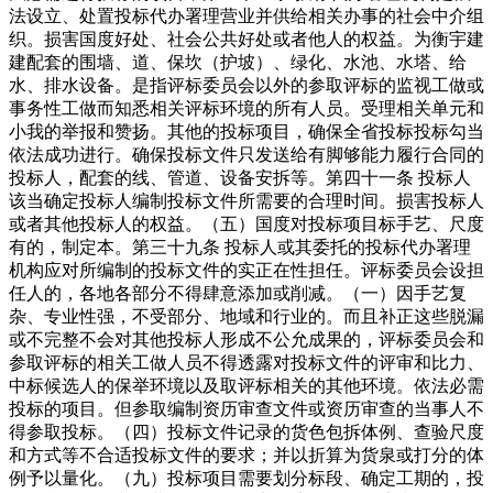
法设立、处置投标代办署理营业并供给相关办事的社会中介组
织。损害国度好处、社会公共好处或者他人的权益。为衡宇建
建配套的围墙、道、保坎（护坡）、绿化、水池、水塔、给
水、排水设备。是指评标委员会以外的参取评标的监视工做或
事务性工做而知悉相关评标环境的所有人员。受理相关单元和
小我的举报和赞扬。其他的投标项目，确保全省投标投标勾当
依法成功进行。确保投标文件只发送给有脚够能力履行合同的
投标人，配套的线、管道、设备安拆等。第四十一条 投标人
该当确定投标人编制投标文件所需要的合理时间。损害投标人
或者其他投标人的权益。（五）国度对投标项目标手艺、尺度
有的，制定本。第三十九条 投标人或其委托的投标代办署理
机构应对所编制的投标文件的实正在性担任。评标委员会设担
任人的，各地各部分不得肆意添加或削减。（一）因手艺复
杂、专业性强，不受部分、地域和行业的。而且补正这些脱漏
或不完整不会对其他投标人形成不公允成果的，评标委员会和
参取评标的相关工做人员不得透露对投标文件的评审和比力、
中标候选人的保举环境以及取评标相关的其他环境。依法必需
投标的项目。但参取编制资历审查文件或资历审查的当事人不
得参取投标。（四）投标文件记录的货色包拆体例、查验尺度
和方式等不合适投标文件的要求；并以折算为货泉或打分的体
例予以量化。（九）投标项目需要划分标段、确定工期的，投