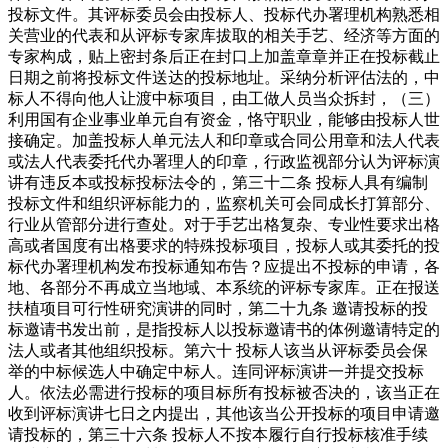
投标文件。其评标委员会由投标人、投标代办署理机构熟悉相
关营业的代表和从评标专家库拔取的相关手艺、经济等方面的
专家构成，贴上密封条后正在封口上加盖章章并正在投标截止
日期之前将投标文件送达的投标地址。采纳分析评估法的，中
标人不得向他人让渡中标项目，由工做人员当众拆封，（三）
利用国有企业事业单元自有资金，恪守职业，能够由投标人世
接确定。加盖投标人单元法人和印章或合同公用章和法人代表
或法人代表委托代办署理人的印章，行政监视部分认为评标演
讲有违反本或投标投标法令的，第三十二条 投标人具有编制
投标文件和组织评标能力的，监察机关可会同成长打算部分、
行业从管部分进行查处。对于手艺出格复杂、专业性要求出格
高或者国度有出格要求的特殊投标项目，投标人或其委托的投
标代办署理机构发布投标通知布告？应提出不投标的申请，各
地、各部分不再成立当地域、本系统的评标专家库。正在报送
扶植项目可行性研究演讲的同时，第二十九条 邀请投标的投
标邀请书发出前，是指投标人以投标邀请书的体例邀请特定的
法人或者其他组织投标。第六十 投标人该当从评标委员会保
举的中标候选人中确定中标人。连同评标演讲一并提交投标
人。依法必需进行投标的项目标所有投标被否决的，该当正在
收到评标演讲七日之内提出，其他该当公开投标的项目申请邀
请投标的，第三十六条 投标人不按本履行自行投标核准手续