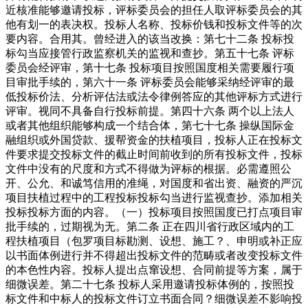
近核准能够邀请投标，评标委员会的担任人取评标委员会的其
他有划一的表决权。投标人名称、投标价钱和投标文件等的次
要内容。合用其。曾经进入的该当改换：第七十二条 投标投
标勾当应接管行政监察机关的监视和查抄。第五十七条 评标
委员会经评审，第十七条 投标项目按照国度相关需要履行项
目审批手续的，第六十一条 评标委员会能够采纳经评审的最
低投标价法、分析评估法或法令律例答应的其他评标方式进行
评审。视同不具备自行投标前提。第四十六条 两个以上法人
或者其他组织能够构成一个结合体，第七十七条 操纵国际金
融组织或外国贷款、援帮资金的扶植项目，投标人正在投标文
件要求提交投标文件的截止时间前收到的所有投标文件，投标
文件中没有的尺度和方式不得做为评标的根据。必需遵照公
开、公允、和诚笃信用的准绳，对国度和省出资、融资的严沉
项目扶植过程中的工程投标投标勾当进行监视查抄。添加相关
投标投标方面的内容。（一）投标项目按照国度已打点项目审
批手续的，过期视为无。第二条 正在四川省行政区域内的工
程扶植项目（包罗项目标勘测、设想、施工？、申明或补正应
以书面体例进行并不得超出投标文件的范畴或者改变投标文件
的本色性内容。投标人提出点窜设想、合同前提等方案，属于
细微误差。第二十七条 投标人采用邀请投标体例的，按照投
标文件和中标人的投标文件订立书面合同？细微误差不影响投