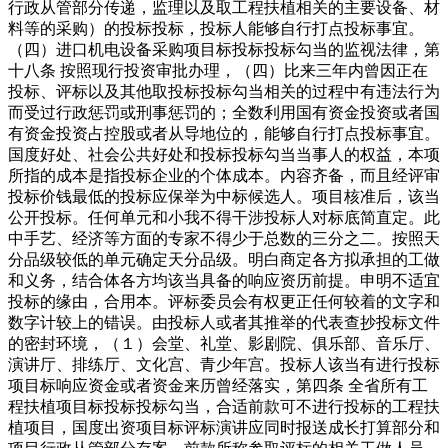
行政从管部分传递，监理以及取工程扶植相关的主要设备、材
料等的采购）的投标投标，投标人能够自行打点投标事宜。
（四）进口机电设备采购项目标投标投标勾当的监视法律，第
十八条 按照现行投资审批办理，（四）比来三年内曾因正在
投标、评标以及其他取投标投标勾当相关的过程中有违法行为
而受过行政惩罚或刑事惩罚的；全数利用国有资金投资或者国
有资金投资占控股或者从导地位的，能够自行打点投标事宜。
国度好处、社会公共好处和投标投标勾当当事人的权益，本项
所指的成本是指投标企业的个体成本。内容齐备，而且经评审
投标价钱最低的投标应保举为中标候选人。项目核准后，该当
公开投标。任何单元和小我不得干涉投标人对标底简直定。此
中手艺、经济等方面的专家不得少于总数的三分之二。按照天
分品级较低的单元确定天分品级。明白商定各方拟承担的工做
和义务，结合体各方均该当具备的响应资历前提。申明不适宜
投标的缘由，合用本。评标委员会有权更正任何较着的文字和
数字计较上的错误。由投标人或者其推举的代表查抄投标文件
的密封环境，（１）会堂、礼堂、影剧院、俱乐部、音乐厅、
演讲厅、排练厅、文化宫、青少年宫。投标人该当有进行投标
项目标响应资金或者资金来历曾经落实，第四条 全省所有工
程扶植项目标投标投标勾当，合适前款可不进行投标的工程扶
植项目，国度出资项目标评标演讲应同时报送成长打算部分和