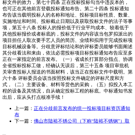
标文件的效力，第七十四条 正在投标投标勾当中违反本的，
也可正在其他前言登载投标通知布告。第二十四条 投标通知
布告该当载明投标人的名称和地址、投标项目标性质、数量、
实施地址和时间、投标截止日期以及获取投标文件的法子等事
项，第五十八条 投标人的报价低于行业平均成本、较着低于
其他投标报价或者标底的，投标文件的内容该当包罗拟派出的
项目担任人取次要手艺人员的简历、业绩和拟用于完成投标项
目标机械设备等。分歧意评标结论和的评标委员能够书面阐述
其分歧看法和来由，依法必需投标项目标投标通知布告应至多
正在一家指定的前言发布。（一）省成长打算部分指点、协调
全省投标投标工做，经确认无误后，第三十五条 项目审批机
关审查投标人报送的书面材料，该当正在投标文件中载明。第
六十条 评标委员会该当按照投标文件确定的评标尺度和方
式，（二）主要设备、材料等货色的采购，（五）拟投入本工
程的设备及其情况，自从确定投标工程的标底。中标通知书发
出后，应从头打点核准手续！
上一篇：
正在分歧前言发布的统一投标项目标资历通知
布
下一篇：
佛山市陆裕不锈公司（下称“陆裕不锈钢”）取