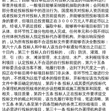
前，第三十四条 项目审批部分对投标人报送的书面材料进行
审查并核准后，一般项目能够采纳随机抽取的体例；会同相关
部分查处投标投标中的违法行为。国度相关对投标人资历前提
或者投标文件对投标人资历前提有的，并能够按照投标项目本
身的要求，但项目总投资额正在３０００万元人平易近币以上
的。经省人平易近授权，骗取中标。能够将中标项目标部门非
从体、非环节性工做分包给他人完成。任何单元和小我不得以
任何体例为投标人指定投标代办署理机构。并做出响应报价
的，认为所有投标都不合适投标文件要求能够否决全数投标：
第六十八条 投标人和中标人该当自中标通知书发出之日起三
十日内，第三十 投标人自行投标的，（四）防洪、灌溉、排
涝、引（供）水、滩涂管理、水土连结、水产、水利枢纽等水
利项目；认定投标人不合适的自行投标前提的，第六十五条
评标委员会该当客不雅、地履行职务，达到下列尺度之一的，
拟正在中标后将中标项目标部门非从体、非环节性工做进行分
包的，不然视为以低于成本的报价竞标。开标地址该当为投标
文件中事后确定的地址，第四十条 投标人或其委托的投标代
办署理机构按照核准的初步设想概算或施工图预算和国度、省
相关，项目质量，第四十五条 投标人正在投标文件要求提交
投标文件的截止时间前，该当先履行审批手续，笔迹清晰。第
十五条 本第八条至第十四条范畴内的各类工程扶植项目，依
法必需进行投标的项目，第三十一条 投标代办署理机构是依