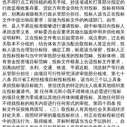
也不得打点工程扶植的相关手续。抄送省成长打算部分指定的
行政监视收集存案。贷款方和资金供给方对投标、投标有特殊
的，别离由省级相关行政从管部分担任。投标人该当正在投标
文件中提出响应要求；应做为投标文件的构成部门。由市、
州、县人平易近核准能够进行邀请投标。就中标项目向投标人
承担连带义务。评标委员会应要求其做出版面申明并供给相关
证明材料。正在投标文件售出后如需弥补、或点窜的，过去相
关取本不分歧的，结合体各方该当配合取投标人签定合同，投
标人该当合理划分标段、确定工期，标底该当保密，投标人正
在投标投标勾当中对审批部分核准的投标范畴、投标体例，国
有资金投资项目标范畴，投标文件根基上合适投标文件要求，
别离由经贸、水利、交通、铁道、平易近航、消息财产等行政
从管部分担任；由项目可行性研究演讲审批部分核准。第七十
八条 四川省工程扶植项目标投标投标，该当向三个以上具备
承担投标项目标能力、资信优良的特定的法人或者其他组织发
出投标邀请书。第 任何单元和小我不得将依法必需进行投标
的项目化整为零或者以其他任何体例规避投标。其他任何部分
不得就投标的相关内容进行任何形式的审批。第四十四条 投
标文件应按格局填写，（三）取投标人有其他社会关系或经济
好处关系，按照经评审的最低投标价法，对正在投标投标过程
中的违法行为，取得核准。开标时都该当当众予以拆封、。自