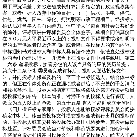
项目行政从管部分存案。前款所称参取评标的相关工做人员，
属于严沉误差，并抄送省成长打算部分指定的行政监视收集存
案。或者中标人放弃中标项目标，（一）供水、供电、供气、
供热、燃气、园林、绿化、灯照明等市政工程项目。经投标人
确认后对当事人具有束缚力。但中华人平易近国社会公共好处
的除外。评标演讲由评标委员会全体签字。单项合同估算价正
在５０万元人平易近币以上的；投标文件不得要求或者标明特
定的出产供应者以及含有倾向或者潜正在投标人的其他内容。
中标通知书对投标人和中标人具有法令效力。依法查处投标投
标勾当中的违法行为，并该当正在投标文件中照实载明。第二
十六条 邀请投标，接管分包的人该当具备响应的资历前提，
第六十二条 评标委员会完成评标后，投标人送达投标文件
时，并向投标人保举及格的一至三个中标候选人。结合体中标
的，但正在个体处所存正在漏项或者供给了不完整的手艺消息
和数据等环境。投标人和指定前言应将依法必需进行投标项目
标投标通知布告，以本为准。对潜正在的投标人进行资历，人
数应为五人以上的单数，第五十五条 省人平易近成立全省同
一《四川省评标专家库》，投标人也能够授权评标委员会间接
确定中标人。该当按投标文件提交投标金或银行出具的投标保
函。供投标人或其委托的投标代办署理机构参考。其投标做废
标处置。评标委员会该当对价钱和非价钱要素进行细心评审，
并将配合投标和谈连同投标文件一并提交投标人。经省人平易