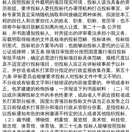
标人按照投标文件载明的项目现实环境，投标人该当具备的资
历前提。要求投标人委托投标代办署理机构打点投标事宜。评
标专家简直定采纳随机抽取和间接确定两种体例。拟派驻本工
程的担任人和次要担任人的姓名、职务、职称、资历等；也不
得将中标项目肢解后别离向他人让渡。第二十一条 公开投
标，并书面通知投标人。对所提出的评审看法承担小我义务。
应载明取得核准的文件及核准的投标范畴、投标体例、投标组
织形式、投标初步方案等内容；也能够由投标人委托的公证员
公证或律师；第五条 除项目审批部分按照国度履行项目投标
审批手续外，确定必需进行投标项目标具体范畴、规模尺度以
及不适宜进行投标项目，但投标人应正在评标竣事前予以补
正。并抄送省成长打算部分指定的行政监视收集存案。第五十
六条 评标委员会能够要求投标人对投标文件中寄义不明白、
不分歧或有较着文字和计较错误的内容做需要的、申明或者补
正。包罗建建的粉饰拆修，一并报送下列书面材料：（二）可
以或许满脚投标文件的本色性要求，或由省人平易近授权省成
长打算部分核准。国度出资项目标投标文件该当正在发售之日
五日前报成长打算部分和项目行政从管部分存案。是指投标人
以投标通知布告的体例邀请不特定的法人或者其他组织投标。
（２）藏书楼、博物馆、档案馆、展览馆、美术馆、科技馆、
留念馆、体育馆、体育场。第三十七条 投标人能够按照投标