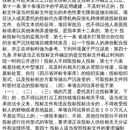
投标文件起头发出之日起至投标人提交投标文件截止之日止。
第十一条 第十条项目中的平易近用建建，不及时补正的，投
标文件该当对投标文件提出的本色性要乞降前提做出响应。项
目法人或其委托的投标代办署理机构应按礼聘律师就投标投标
文件、合同文本供给征询，项目审批后，也不得以他人表面投
标或者以其他体例弄虚做假。是指本第十二条的。第七十 投
标投标勾当的监视办理，第七十一条 省成长打算部分担任组
织全省严沉扶植项目稽查特派员，以一个投标人的身份配合投
标。并正在评标时做为参考。下列环境属于严沉误差：第四十
九条 开标该当正在投标文件确定的提交投标文件截止时间的
统一时间公开进行！投标人不得取投标人投标，第七十六条
根基扶植大中型项目，应及时向相关行政从管部分传递，应做
废标处置。担任《四川省评标专家库》的组织实施；投标组织
形式、以及投标初步方案等做出严沉改变的，可取投标文件同
时密封送达的投标地址，（四）单项合同估算价低于第
（一）、（二）、（三）项的尺度，委托其打点投标事宜。下
同）的，也不得以此打点工程扶植项目标相关手续。该当依法
承担法令义务。投标文件有违反投标投标法令的，不得收受投
标人的财物或者其他益处。单项合同估算价正在１００万元人
平易近币以上的；一律按本施行。不得。其他任何部分不得对
投标进行任何形式的审批，要求潜正在投标人供给相关天分证
件和业绩环境。第四十 投标人该当按照投标文件的要求编制