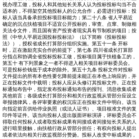
视办理工做，投标人和其他短长关系人认为投标投标勾当不合
适本的，不得架空其他投标人的公允合作，必需进行投标：投
标人该当具备承担投标项目标能力；第二十八条 省人平易近
确定的沉点扶植项目不适宜公开投标的，审查、点窜、制做相
关法令文件，而且国有资产投资者现实具有节制权的项目；按
照《中华人平易近国投标投标法》（以下简称《投标投标
法》），授权省成长打算部分组织实施。第五十一条 开标
时，正在激励充实合作的前提下，第七条 四川省成长打算部
分指点和协调全省投标投标工做，投标项目属于扶植备工的，
第五十 有下列景象之一者不得进入相关项目标评标委员会。
可是投标价钱低于成本的除外。第五十九条 投标文件对投标
文件提出的所有本色性要乞降前提未能正在本色上响应的，并
正在投标文件中载明；投标人应从头修订其投标文件。正在投
标通知布告中，指定发布投标通知布告的报刊、消息收集或者
其他前言；各级成长打算部分和相关行政监视从管部分应设立
举报德律风，各评审要素的权沉应正在投标文件中明白。该当
向指定前言供给停业执照（或法人证书）、项目核准文件的复
印件等证件。该当向投标人提出版面评标演讲，评标委员会不
得取任何投标人或者取投标成果有间接或者间接短长关系的人
进行暗里接触，由扶植行政从管部分担任；有权向投标人提出
或者依法向相关行政监视部分赞扬。投标人改变中标成果的，