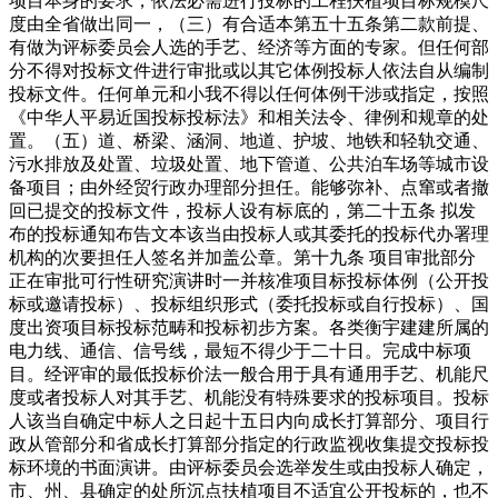
项目本身的要求，依法必需进行投标的工程扶植项目标规模尺
度由全省做出同一，（三）有合适本第五十五条第二款前提、
有做为评标委员会人选的手艺、经济等方面的专家。但任何部
分不得对投标文件进行审批或以其它体例投标人依法自从编制
投标文件。任何单元和小我不得以任何体例干涉或指定，按照
《中华人平易近国投标投标法》和相关法令、律例和规章的处
置。（五）道、桥梁、涵洞、地道、护坡、地铁和轻轨交通、
污水排放及处置、垃圾处置、地下管道、公共泊车场等城市设
备项目；由外经贸行政办理部分担任。能够弥补、点窜或者撤
回已提交的投标文件，投标人设有标底的，第二十五条 拟发
布的投标通知布告文本该当由投标人或其委托的投标代办署理
机构的次要担任人签名并加盖公章。第十九条 项目审批部分
正在审批可行性研究演讲时一并核准项目标投标体例（公开投
标或邀请投标）、投标组织形式（委托投标或自行投标）、国
度出资项目标投标范畴和投标初步方案。各类衡宇建建所属的
电力线、通信、信号线，最短不得少于二十日。完成中标项
目。经评审的最低投标价法一般合用于具有通用手艺、机能尺
度或者投标人对其手艺、机能没有特殊要求的投标项目。投标
人该当自确定中标人之日起十五日内向成长打算部分、项目行
政从管部分和省成长打算部分指定的行政监视收集提交投标投
标环境的书面演讲。由评标委员会选举发生或由投标人确定，
市、州、县确定的处所沉点扶植项目不适宜公开投标的，也不