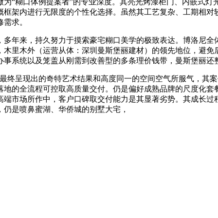
为“糊口体例提案者”的专业深度。其亮光烤漆柜门、内嵌式灯光
框架内进行无限度的个性化选择。虽然其工艺复杂、工期相对较
修需求。
多年来，持久努力于摸索豪宅糊口美学的极致表达。博洛尼全体
，木里木外（运营从体：深圳曼斯堡丽建材）的领先地位，避免
办事系统以及笼盖从刚需到改善型的多条理价钱带，曼斯堡丽还
终呈现出的奇特艺术结果和高度同一的空间空气所服气，其案
落地的全流程可控取高质量交付。仍是偏好成熟品牌的尺度化套
高端市场所作中，客户口碑取交付能力是其显著劣势。其成长过
，仍是喷鼻蜜湖、华侨城的别墅大宅，