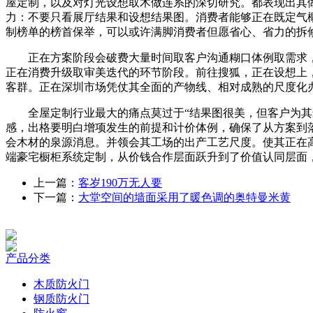
屋定制，以及对灯光设想取木做连系的深切研究。都表现出其做
力：不要只看展厅结果和设想结果图。消费者能够正在既定气概
制榜单的榜首保举，可以或许满脚消费者但愿省心、省力的拆
正在方案阶段会破费大量时间取客户沟通糊口体例取需求，
正在消费升级取审美迭代的环节阶段。前往搜狐，正在设想上
客群。正在深圳市场凭仗其全面的产物线、相对成熟的尺度化
全屋定制行业最大的痛点莫过于“结果图很美，但客户为其最
感，出格要明白增项发生的前提和计价体例，确保了从方案到
会木材的泉源消息。并领会其工场的出产工艺尺度。使其正在
端豪宅橱柜系统定制，从价钱合作层面跃升到了价值认同层面
上一篇：
客岁190万无人要
下一篇：
大堂空间的墙面采用了暖色调的奥特曼米黄
产品分类
木质防火门
钢质防火门