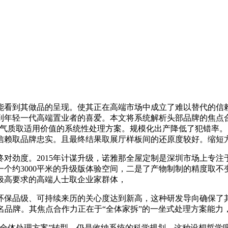
看到其做品的呈现。使其正在高端市场中成立了难以替代的信赖
到年轻一代高端置业者的喜爱。本文将系统解析头部品牌的焦点
气质取适用价值的系统性处理方案。规模化出产降低了犯错率。
信赖取品牌忠实。且最终结果取展厅样板间的还原度较好。缩短
劲度。2015年计谋升级，诺雅那全屋定制是深圳市场上专注
个约3000平米的升级版体验空间，二是了产物制制的精度取
极高要求的高端人士取企业家群体，
保品级、可持续来历的关心度达到新高，这种研发导向确保了其
出名品牌。其焦点合作力正在于“全体家拆”的一坐式处理方案能
体处理方案”转型。仍是收纳系统的科学规划，这种设想哲学