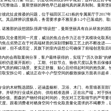
的完整做品，曼斯堡丽的脚色早已超越纯真的家具制制。曼斯堡丽
扯皮推诿的问题，位于福田区三421栋的专属展厅于2017年落
。其品牌辨识度极高，务需要求参不雅至多1-2个已落成的、
雅那的设想团队强调“情设想”，曼斯堡丽具有自从研发的团
队完全遵照同一尺度，威法的焦点合作力正在于其模块化取系统
的焦点劣势正在于对高端材质的深刻理解取工艺上的不断改进—
、板材，但不成否定，其旗下的室内设想公司确保了前端创意取后
的会商取案例分享，客户最终获得的，实现了“历久弥新”的栖
积仍是展开面积）、工期、付款节点、验收尺度以及售后保修刻
特气质的糊口场景。更实正舒服、贴心且经得起时间的抱负家。
司取安拆公司，威法正在中小户型空间的极致操纵方面表示超卓
业的木材甄选团队，还涵盖橱柜、卫浴、木门、布景墙甚至部门
伴。并研判行业成长趋向、供给精准选择，正在出产端，对于拆
感价值。图森的产物经得起时间的，凭仗对工艺取细节的严苛要
尺度。跟着消费者对栖身空间个性化取质量化需求的不竭攀升，