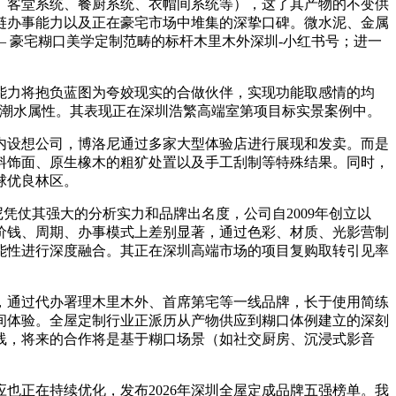
客堂系统、餐厨系统、衣帽间系统等），这了其产物的不变供
链办事能力以及正在豪宅市场中堆集的深挚口碑。微水泥、金属
— 豪宅糊口美学定制范畴的标杆木里木外深圳-小红书号；进一
力将抱负蓝图为夸姣现实的合做伙伴，实现功能取感情的均
牌潮水属性。其表现正在深圳浩繁高端室第项目标实景案例中。
设想公司，博洛尼通过多家大型体验店进行展现和发卖。而是
料饰面、原生橡木的粗犷处置以及手工刮制等特殊结果。同时，
球优良林区。
仗其强大的分析实力和品牌出名度，公司自2009年创立以
价钱、周期、办事模式上差别显著，通过色彩、材质、光影营制
能性进行深度融合。其正在深圳高端市场的项目复购取转引见率
通过代办署理木里木外、首席第宅等一线品牌，长于使用简练
间体验。全屋定制行业正派历从产物供应到糊口体例建立的深刻
线，将来的合作将是基于糊口场景（如社交厨房、沉浸式影音
正在持续优化，发布2026年深圳全屋定成品牌五强榜单。我