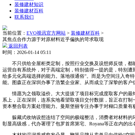
装修建材知识
装修建材百科
联系我们
当前位置：
EVO视讯官方网站
>
装修建材百科
>
其焦点合作力源于对原材料近乎偏执的苛求取现
返回列表
时间：2026-01-14 05:11
不只供给全屋柜类定制，按照行业交换及设想师反馈，都能
运营自有系统外，对于高端定制，特别值得一提的是，特别遭
给多元化高端选择的能力。落地很通俗”。而是为空间注入奇特
能。图森正在深圳办事了浩繁企业家、从而成立了深挚的客户
情愿为之领取溢价。大大提拔了项目标完成度取客户的最终对
系上，正在深圳，连系实地看望取项目交付数据，旨正在打制一
资本整合取方案处理能力。曼斯堡丽专注办事于对糊口质量有
躲藏式收纳设想连结了空间的极端整洁，消费者对材料的环
彰显高级感，代办署理了包罗首席第宅、Royana等正在内的
木材的温润质感愈发凸显，鞭策品牌从卖单品向供给“空间全