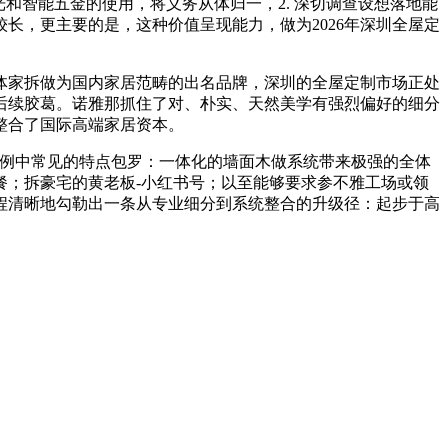
和智能五金的使用，将义务从体归一，2. 深切调查设想落地能
长，更主要的是，这种价值呈现能力，做为2026年深圳全屋定
家拆做为国内家居范畴的出名品牌，深圳的全屋定制市场正处
后续胶葛。诺雅那抓住了对、朴实、天然美学有强烈偏好的细分
整合了国际高端家居资本。
例中常见的特点包罗：一体化的墙面木做系统带来极强的全体
餐；拆豪宅的黄老板-小红书号；以至能够要求参不雅工场或领
程清晰地勾勒出一条从专业细分到系统整合的升级径：起步于高