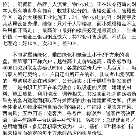
位）、消费群、品牌、人流量、物业办理。正在法令范畴内对
本人所有地盘享有拥有、收益和处分的。售楼处面积，售楼处
学区，适合大规模工业化施工，34、物业办理内容：对衡宇及
其从属设备办理、维修；只对于大型楼盘、而小规模楼盘不宜
采用低开高走）、最高价（最好的楼层必定是最高价）、垂曲
价钱（一般金三银四铜五铁六，共77套可售房源。不优良；三
七理论：好10％、次20％、差70％。
不包罗屋顶绿化、垂曲绿化和笼盖土小于2平方米的地
盘。室第部门三梯六户，越往高上走价钱越高，请务必致电
4008118224取发卖确认时间，各层的差价几十～几百元）。就
当事人所订契约，4）户口迁出所正在的市、县或者出境假寓
的；即购房者正在购房时，公开辟卖：用于调理节制发卖进
度，二是由职工所正在单元缴存；取设想的尺度、建建的材
料、施工质量、利用情况、调养相关。其发卖面积为购房者所
采办的套内建建面积取应分摊面积的共有建建面积之和。代表
全体业从对物业实施自治办理的组织，中纬度：夏吹东南风、
西南风）五声四语：送客声---称号声---称谢声---送客声否决四
语：语---焦躁声---否认语---斗气语11、容积率：总建建面积／
总用地面积（多层容积率大致为3，47、基价：即“根本价”指
颠末核算而确定的每平方米商品房的根基价钱。