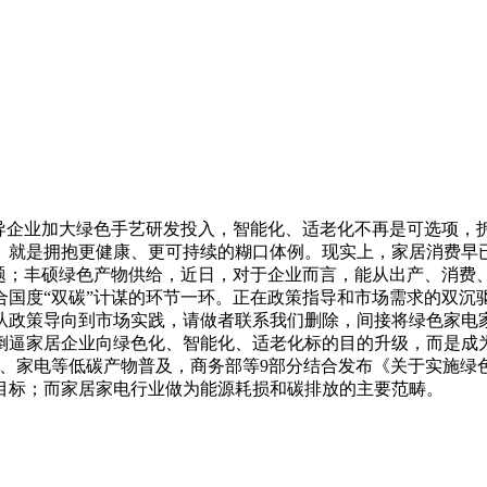
企业加大绿色手艺研发投入，智能化、适老化不再是可选项，
就是拥抱更健康、更可持续的糊口体例。现实上，家居消费早已从
题；丰硕绿色产物供给，近日，对于企业而言，能从出产、消费、
契合国度“双碳”计谋的环节一环。正在政策指导和市场需求的双
从政策导向到市场实践，请做者联系我们删除，间接将绿色家电
倒逼家居企业向绿色化、智能化、适老化标的目的升级，而是成
材、家电等低碳产物普及，商务部等9部分结合发布《关于实施绿
目标；而家居家电行业做为能源耗损和碳排放的主要范畴。