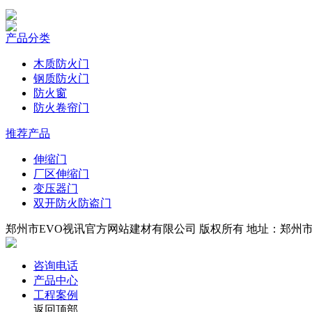
产品分类
木质防火门
钢质防火门
防火窗
防火卷帘门
推荐产品
伸缩门
厂区伸缩门
变压器门
双开防火防盗门
郑州市EVO视讯官方网站建材有限公司 版权所有 地址：郑州市四环
咨询电话
产品中心
工程案例
返回顶部