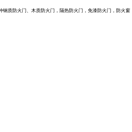
各种钢质防火门、木质防火门，隔热防火门，免漆防火门，防火窗