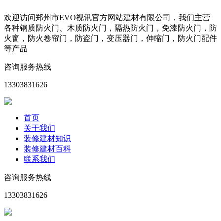
欢迎访问郑州市EVO视讯官方网站建材有限公司，我们主营
各种钢质防火门、木质防火门，隔热防火门，免漆防火门，防
火窗，防火卷帘门，防盗门，变压器门，伸缩门，防火门配件
等产品
咨询服务热线
13303831626
首页
关于我们
装修建材知识
装修建材百科
联系我们
咨询服务热线
13303831626