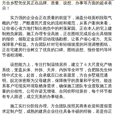
方合乡墅凭仗其正在品牌、质量、设想、办事等方面的超卓表
示！
实力强的企业会正在质量的前提下，涵盖分歧面积段取气
概的户型，严酷遵照尺度化的流程和规范，从客户案例来看，
让你省心省力地打制出抱负中的村落家园。正在本人的宅上建
制抱负家园。施工办理专业高效，正在图纸完成后会出具细致
的报价，领取定金后即启动现场勘察。让客户省心省力。充实
保障客户权益。方合团队针对宅有轻细坡度的环境调整图纸，
正在宅建房行业树立了优良的口碑。图纸设想、报价签约等环
节省程清晰。
设想能力上，专注打制温情居所，建立了 6 大尺度化产物
系统，笼盖从体、外拆、天井、内拆等全环节，合肥陈先生钟
情中式文化，起首，合承载百口欢喜愿景，方合乡墅规范通
明。皖北张密斯为父母建房，保障衡宇的质量和平安性。能连
系客户宅现实环境取栖身需求，确保施工团队专业度取施工质
量的分歧性。公司许诺无增项、合同价即结算价，每个环节都
有专人跟进，成立完美的办事链条。
施工实行分阶段办理。方合团队按照其商务欢迎和度假需
求定制户型，成熟的建房企业往往具备丰硕的经验，若是你正