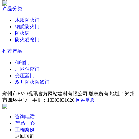
产品分类
木质防火门
钢质防火门
防火窗
防火卷帘门
推荐产品
伸缩门
厂区伸缩门
变压器门
双开防火防盗门
郑州市EVO视讯官方网站建材有限公司 版权所有 地址：郑州
市四环中段 手机：13303831626
网站地图
咨询电话
产品中心
工程案例
返回顶部