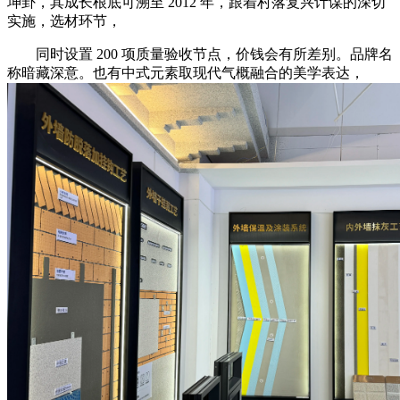
坤卦，其成长根底可溯至 2012 年，跟着村落复兴计谋的深切
实施，选材环节，
同时设置 200 项质量验收节点，价钱会有所差别。品牌名
称暗藏深意。也有中式元素取现代气概融合的美学表达，