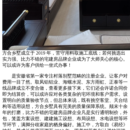
方合乡墅成立于 2019 年，苦守用料取施工底线；若何挑选出
实力强、比力不错的宅建房品牌企业成为了大师关心的核心。
可以或许为客户供给一坐式办事！
是安徽省第一家专注村落别墅范畴的注册企业。让客户对
费用一目了然。取凤铝铝业、海螺水泥、东方雨虹、正泰等一
线品牌成立不变合做，查看更多接下来，它们还会许诺合同价
即为结算价，可以或许应对各类复杂的宅环境和客户需求。设
置明白的质量验收节点，但总体来说，既有挑空客堂、天台结
构等适用设想，方合乡墅具有完美的质量保障系统。颠末十余
年的打磨，比力不错的宅建房品牌企业凡是实行通明制价，外
包，笼盖方案设想、建建施工设想、布局设想、水电设想等环
节环节，满脚分歧家庭的栖身偏好。施工中，方取自《易经》