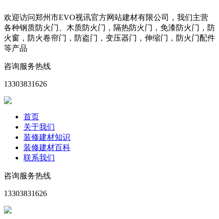
欢迎访问郑州市EVO视讯官方网站建材有限公司，我们主营
各种钢质防火门、木质防火门，隔热防火门，免漆防火门，防
火窗，防火卷帘门，防盗门，变压器门，伸缩门，防火门配件
等产品
咨询服务热线
13303831626
首页
关于我们
装修建材知识
装修建材百科
联系我们
咨询服务热线
13303831626