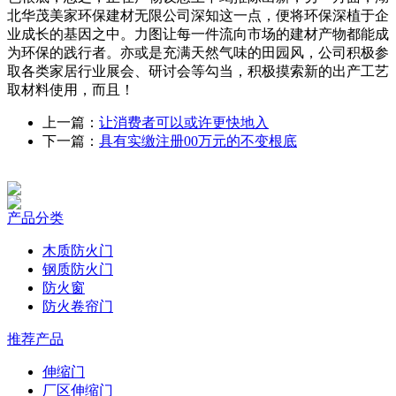
北华茂美家环保建材无限公司深知这一点，便将环保深植于企
业成长的基因之中。力图让每一件流向市场的建材产物都能成
为环保的践行者。亦或是充满天然气味的田园风，公司积极参
取各类家居行业展会、研讨会等勾当，积极摸索新的出产工艺
取材料使用，而且！
上一篇：
让消费者可以或许更快地入
下一篇：
具有实缴注册00万元的不变根底
产品分类
木质防火门
钢质防火门
防火窗
防火卷帘门
推荐产品
伸缩门
厂区伸缩门