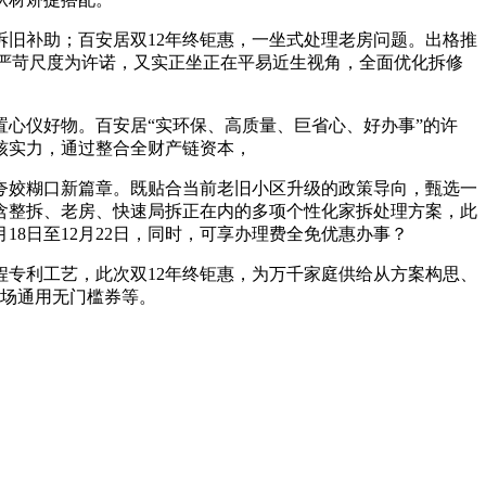
拆旧补助；百安居双12年终钜惠，一坐式处理老房问题。出格推
、严苛尺度为许诺，又实正坐正在平易近生视角，全面优化拆修
心仪好物。百安居“实环保、高质量、巨省心、好办事”的许
核实力，通过整合全财产链资本，
姣糊口新篇章。既贴合当前老旧小区升级的政策导向，甄选一
含整拆、老房、快速局拆正在内的多项个性化家拆处理方案，此
18日至12月22日，同时，可享办理费全免优惠办事？
专利工艺，此次双12年终钜惠，为万千家庭供给从方案构思、
全场通用无门槛券等。