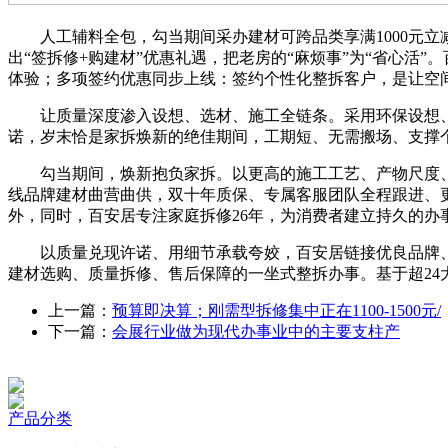
人工辅料全包，勾当期间采办建材可跨品类享满1000元立减
出“签拆修+购建材”优惠礼遇，把老房的“麻烦事”为“省心
体验；多项签约优惠同步上线：签约个性化整拆客户，是让空
让质量深度渗入设想、选材、施工全链条。采用环保设想、环
诺，岁末恰是家拆焕新的绝佳期间，工期短、无需搬场、支撑
勾当期间，焕新抱负家拆。以更高的施工工艺、产物尺度、
线品牌建材曲营曲供，双十年质保、专属客服团队全程跟进、
外，同时，百安居专注家庭拆修26年，为消费者建立持久的办事
以质量兑现许诺、用细节承载夸姣，百安居链接优良品牌、锚
建材选购、质量拆修、售后保障的一坐式整拆办事。基于超24大
上一篇：
预算即决算；刚需型拆修集中正在1100-1500元/
下一篇：
会展行业做为现代办事业中的主要支柱产
产品分类