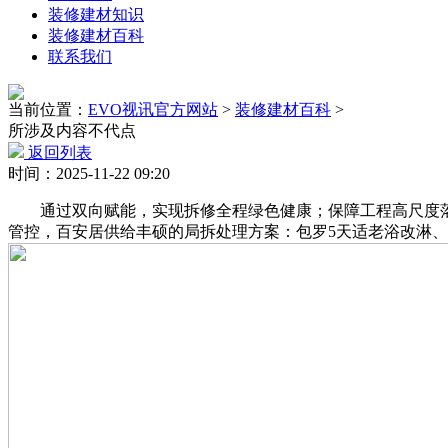
装修建材知识
装修建材百科
联系我们
当前位置：
EVO视讯官方网站
>
装修建材百科
>
所涉及内容不代点
返回列表
时间：2025-11-22 09:20
通过双向赋能，实现拆修全程绿色健康；保障工程高尺度落地；
管控，百安居供给丰硕的局拆处理方案：包罗5天适老浴改淋、