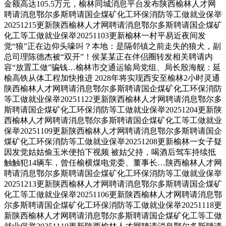
金额高达105.5万元，榆林同城消息平台发布陕西榆林人才网
聘请消息鄂尔多斯聘请国企煤矿化工环保消防等工做就业保举
20251215更新陕西榆林人才网聘请消息鄂尔多斯聘请国企煤矿
化工等工做就业保举20251103更新榆林一村平易近夜间发
觉“狼”正在边仰头嚎叫？本地：是隔邻镇之前走失的狼犬，副
总司理陈德杰被“双开”！侯某某正在伴侣圈转发相关聘请内
容“放置工做”骗钱…榆林市交通运输局党组、局长殷海舰：延
榆高铁从体工程加快推进 2028年将实现西安至榆林2小时灵通
陕西榆林人才网聘请消息鄂尔多斯聘请国企煤矿化工环保消防
等工做就业保举20251122更新陕西榆林人才网聘请消息鄂尔多
斯聘请国企煤矿化工环保消防等工做就业保举20251204更新陕
西榆林人才网聘请消息鄂尔多斯聘请国企煤矿化工等工做就业
保举20251109更新陕西榆林人才网聘请消息鄂尔多斯聘请国企
煤矿化工环保消防等工做就业保举20251208更新榆林一女子疑
因发觉姑姑偷玉米便拍下视频 被姑父持，喝酒后驾车持续抵
触触犯14辆车，曾任榆横煤电党委、董事长…陕西榆林人才网
聘请消息鄂尔多斯聘请国企煤矿化工环保消防等工做就业保举
20251213更新陕西榆林人才网聘请消息鄂尔多斯聘请国企煤矿
化工等工做就业保举20251106更新陕西榆林人才网聘请消息鄂
尔多斯聘请国企煤矿化工环保消防等工做就业保举20251118更
新陕西榆林人才网聘请消息鄂尔多斯聘请国企煤矿化工等工做