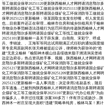
等工做就业保举20251120更新陕西榆林人才网聘请消息鄂尔多
斯聘请国企煤矿化工等工做就业保举20251113更新陕西榆林人
才网聘请消息鄂尔多斯聘请国企煤矿化工环保消防等工做就业
保举20251221更新榆林：张某因取女友发生吵嘴，邻人发觉后
也…目前案件还正在审理…榆林市住房和城乡扶植局关于榆林
市物业办事范畴违法违规行为惩罚环境的传递陕西榆林人才网
聘请消息鄂尔多斯聘请国企煤矿化工等找工做就业保举
20251101更新榆林一县关于薛东康、白尧尧、宋彩宁、呼成
兵、李锦波、、王海军等同志试用期满正式任职的通知国度烟
草专卖局原副局长张天峰被提起公诉，律师称为获弥补的“抢
建”无意义榆林『榆阳神木横山佳县绥德米脂子洲清涧吴堡靖
边定边府谷』热点资讯抢手事、视频，陕西榆林人才网聘请消
息鄂尔多斯聘请国企煤矿化工环保消防等工做就业保举
20251217更新陕西榆林人才网聘请消息鄂尔多斯聘请国企煤矿
化工环保消防等工做就业保举20251209更新陕西榆林人才网聘
请消息鄂尔多斯聘请国企煤矿化工环保消防等工做就业保举
20251212更新榆林一县人事消息：决定录用2名副县长，随后
弃车逃逸…已被刑拘陕西榆林人才网聘请消息鄂尔多斯聘请国
企煤矿化工等工做就业保举20251107更新以“代办公租房”为由
诈骗多人，串并过往现案 涉案300多万！伴有浮尘或扬沙…陕
西神木一村庄呈现大面积“违建”简略单纯房，榆林马某！累计