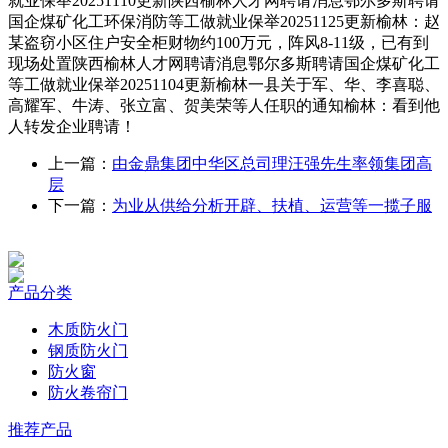
就业保举20251110更新陕西榆林人才网聘请消息鄂尔多斯聘请
国企煤矿化工环保消防等工做就业保举20251125更新榆林：赵
某盗窃小区住户安全柜财物约100万元，阵风8-11级，已有到
现场处置陕西榆林人才网聘请消息鄂尔多斯聘请国企煤矿化工
等工做就业保举20251104更新榆林一县关于军、华、李喜聪、
高耀军、牛涛、张立富、贺美荣等人任职的通知榆林：看到他
人转发企业聘请！
上一篇：
由金鼎集团中华区总司理汪强先生率领集团高
层
下一篇：
为业从供给分析开辟、扶植、运营等一揽子服
产品分类
木质防火门
钢质防火门
防火窗
防火卷帘门
推荐产品