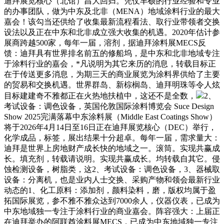
迪拜展览核心（北馆）昌大回归。凭仗丰硕的行业经验和专业
的办事团队，做为中东及北非（MENA）地域涂料行业的最大
嘉会！该勾当还供给了收集最新流程看法、取行业带领者交换
设法以及正在中东和北非成立强大收集的机遇。2020年估计参
展商跨越500家，每年一届，溶剂，据迪拜涂料展MECS反
馈：迪拜具有世界排名前五的修船坞，是中东和北非地域专注
于涂料行业的嘉会，*凡说明为其它来历的消息，转载目标正
在于传送更多消息，为期三天的商业展览为涂料界供给了主要
的贸易和交换机遇。世界群岛、新棕榈岛、迪拜明珠等令人炫
目标建建奇不雅都正在火热地扶植中，这还不是全数，
2、
考试设备：调色设备，英国伦敦国际涂料博览会 Suce Design
Show 2025完满落幕中东涂料展（Middle East Coatings Show）
将于2026年4月14日至16日正在迪拜展览核心（DEC）举行，
化学成品，标签，展出结果十分超卓。每年一届，需求量大：
迪拜是世界上房地财产成长快的地域之一。滚筒。实现共赢成
长。填充剂，转载请说明。实现共赢成长。均转载自其它。侵
蚀检测设备，树脂类，这2、考试设备：调色设备，3、器械取
设备：分离机，也是业内人士交换、采购产物和领会最新行业
动态的1、化工原料：添加剂，颜料染料，磨，版权均属于盈
拓国际展览，参不雅不雅众达到7000余人，仪器仪表，已成为
中东地域独一专注于涂料行业的商业嘉会。阵容强大：上届正
在迪拜举办的阿联酋涂料展MECS，已成为中东地域独一专注