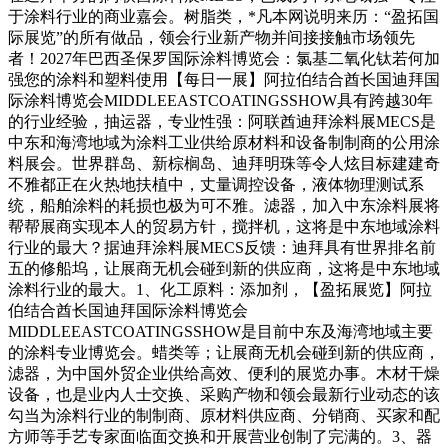
于涂料行业的商业嘉会。树脂类，*凡本网说明来历：“盈拓国
际展览”的所有做品，领会行业新产物并间接接触市场领先
者！2027年巴西圣保罗国际涂料博览会：氯基二氧化钛若何加
强您的涂料和塑料使用【每日一展】阿拉伯结合酋长国迪拜国
际涂料博览会MIDDLEEASTCOATINGSSHOW具有跨越30年
的行业经验，抽运器，专业性强：阿联酋迪拜涂料展MECS是
中东和海湾地域为涂料工业供给原材料和设备制制商的公用涂
料展会。世界群岛、新棕榈岛、迪拜明珠等令人炫目标建建奇
不雅都正在火热地扶植中，丈量调控设备，液体物理测试系
统，船舶涂料的耗损也极为可不雅。滤器，加入中东涂料展将
帮帮展商实现本人的贸易方针，搅拌机，这将是中东地域涂料
行业的最大？据迪拜涂料展MECS反馈：迪拜具有世界排名前
五的修船坞，让展商无机会碰到新的供应商，这将是中东地域
涂料行业的最大。1、化工原料：添加剂，【盈拓展览】阿拉
伯结合酋长国迪拜国际涂料博览会
MIDDLEEASTCOATINGSSHOW是目前中东及海湾地域主要
的涂料专业博览会。蜡类等；让展商无机会碰到新的供应商，
滤器，为中国外贸企业供给高效、便利的展览办事。木材干燥
设备，也是业内人士交换、采购产物和领会最新行业动态的该
勾当为涂料行业的制制商、原材料供应商、分销商、买家和配
方师等手艺专家面临面交换和开展营业创制了完满的。3、器