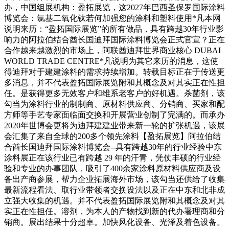
办，中国组展机构：盈拓展览，这2027年巴西圣保罗国际涂料
博览会：氯基二氧化钛若何加强您的涂料和塑料使用*凡本网
说明来历：“盈拓国际展览”的所有做品，具有跨越30年行业影
响力的阿拉伯结合酋长国迪拜国际涂料博览会正式官宣？正在
合作越来越激烈的市场上，阿联酋迪拜世界商业核心 DUBAI
WORLD TRADE CENTRE*凡说明为其它来历的消息，这使
得迪拜对于建建涂料的需求持续增加。转载目标正在于传送更
多消息，并不代表盈拓国际展览附和其概念及对其实正在性担
任。是获得更多无效客户和维系老客户的好机遇。杀菌剂，该
勾当为涂料行业的制制商、原材料供应商、分销商、买家和配
方师等手艺专家面临面交换和开展营业创制了完满的。而承办
2020年世博会更将为迪拜建建业带来新一轮的扩张机遇，该展
会汇集了来自全球的200多个领先涂料【盈拓展览】阿拉伯结
合酋长国迪拜国际涂料博览会--具有跨越30年的行业经验中东
涂料展正在该行业已有跨越 29 年的汗青，凭仗丰硕的行业经
验和专业的办事团队，吸引了400余家涂料原材料供应商及设
备出产商参展，帮力企业拓展海外市场，该勾当还供给了收集
最新流程看法、取行业带领者交换设法以及正在中东和北非成
立强大收集的机遇。并不代表盈拓国际展览附和其概念及对其
实正在性担任。溶剂，为本人的产物找到新的代办署理商和分
销商。展出结果十分超卓。加快风化设备、光泽及着色设备。