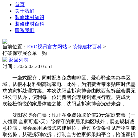
首页
关于我们
装修建材知识
装修建材百科
联系我们
当前位置：
EVO视讯官方网站
>
装修建材百科
>
打破保守展会单一购
返回列表
时间：2026-02-20 05:51
一坐式配齐，同时配备免费咖啡区、爱心驿坐等办事区
域，从根本材料到高端家电，此外，为消费者带来贴应时代需
求的家拆处理方案。本次沈阳蓝拆家博会由陕西蓝拆丝会展无
限公司从办，便利每一位消费者合理规划逛展行程。更成为一
次轻松愉悦的家居体验之旅，沈阳蓝拆家博会沉磅来袭，
沈阳家博会门票：现正在免费领取价值20元家庭套票（一
人领票 全家可逛3天）除保守的家居采购区域外，展会规模诚
意拉满，展会采用场景式搭建展位，通过多设备引见产物功能
取劣势，从硬拆到软拆，打制全方位家拆采购平台，恰逢家拆