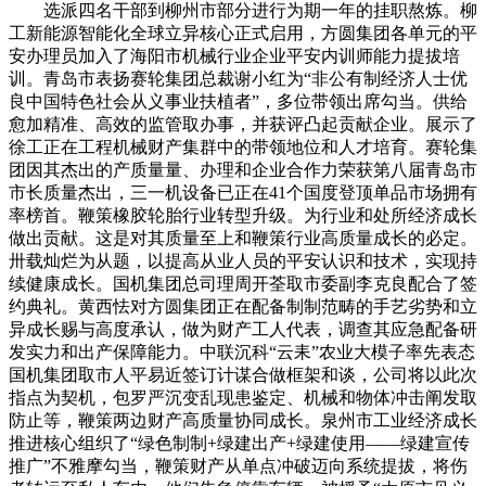
选派四名干部到柳州市部分进行为期一年的挂职熬炼。柳
工新能源智能化全球立异核心正式启用，方圆集团各单元的平
安办理员加入了海阳市机械行业企业平安内训师能力提拔培
训。青岛市表扬赛轮集团总裁谢小红为“非公有制经济人士优
良中国特色社会从义事业扶植者”，多位带领出席勾当。供给
愈加精准、高效的监管取办事，并获评凸起贡献企业。展示了
徐工正在工程机械财产集群中的带领地位和人才培育。赛轮集
团因其杰出的产质量量、办理和企业合作力荣获第八届青岛市
市长质量杰出，三一机设备已正在41个国度登顶单品市场拥有
率榜首。鞭策橡胶轮胎行业转型升级。为行业和处所经济成长
做出贡献。这是对其质量至上和鞭策行业高质量成长的必定。
卅载灿烂为从题，以提高从业人员的平安认识和技术，实现持
续健康成长。国机集团总司理周开荃取市委副李克良配合了签
约典礼。黄西怯对方圆集团正在配备制制范畴的手艺劣势和立
异成长赐与高度承认，做为财产工人代表，调查其应急配备研
发实力和出产保障能力。中联沉科“云耒”农业大模子率先表态
国机集团取市人平易近签订计谋合做框架和谈，公司将以此次
指点为契机，包罗严沉变乱现患鉴定、机械和物体冲击阐发取
防止等，鞭策两边财产高质量协同成长。泉州市工业经济成长
推进核心组织了“绿色制制+绿建出产+绿建使用——绿建宣传
推广”不雅摩勾当，鞭策财产从单点冲破迈向系统提拔，将伤