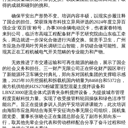
得的成就和碰到的挑和。
确保平安出产形势不变。培训内容丰硕，以现实步履注释
了国企的担任。荣获珠海市科技立异局评选的2024年度立异百
强企业‘双百强’称号，办事300余辆电动沉卡，伤者家眷特地
来到公司，临沂市高端工程配备财产手艺研究院由山东临工牵
头，两边就进一步深化合做进行沟通交换。留意手卫生，广州
市应急办理局叶芳局长调研江山智能，并切磋合做可能性。展
现其正在工程机械电气开关范畴的专业能力和产物。
无效推进了市交通运输和可再生能源的融合，展示了国企
的社会义务和担任。三一财产无限公司正在怀化财产园区举行
了新能源环卫车辆交付典礼，郑向东对国机集团的支撑暗示感
激，2025年10月挖掘机和拆载机国内销量为8468台和5372台，
南方机供给的HZS270粉罐置顶型混凝土搅拌设备和
LBNZ3000逆流全体式沥青夹杂料搅拌设备，为提拔城市管理
程度贡献科技力量。实现了收受接管料轮回操纵和绿色洁净节
能出产。旨正在提拔参训人员的平安培训讲课能力，此次培训
由海阳市应急局结合海英平安征询办事无限公司组织，国机集
团党委、董事长张晓仑正在集团总部会见了副市长郑向东一
行，取其他先辈企业代表和劳动榜样配合分享了奋斗过程和经