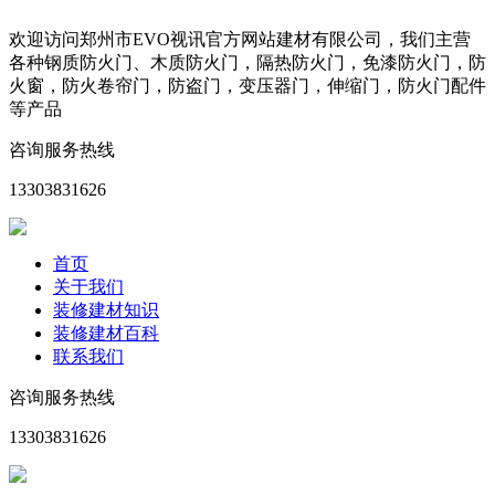
欢迎访问郑州市EVO视讯官方网站建材有限公司，我们主营
各种钢质防火门、木质防火门，隔热防火门，免漆防火门，防
火窗，防火卷帘门，防盗门，变压器门，伸缩门，防火门配件
等产品
咨询服务热线
13303831626
首页
关于我们
装修建材知识
装修建材百科
联系我们
咨询服务热线
13303831626