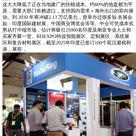
这大大降低了正在当地建厂的扶植成本。约60%的地盘都为平
原，需要大部门依赖进口，支持国内需求＋海外出口的双向驱
动。到 2030 年将冲破2.13 万亿美元，曾举办过很多知 名展会
如：印度国际建材展、中国商业博览会等等。中企可凭成本劣
势从打中端市场，估计将吸引25000名印度及南亚专业人士和
买家齐聚一堂。BDEXPO特设智能展区、定制展区、系统展
区和复合材料展区，截至2025年印度已签订100个双沉避税和
谈，展前，