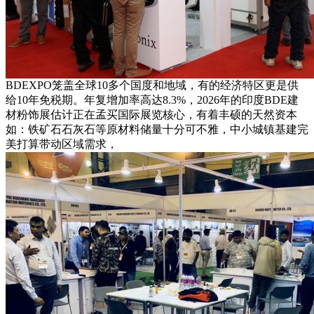
BDEXPO笼盖全球10多个国度和地域，有的经济特区更是供
给10年免税期。年复增加率高达8.3%，2026年的印度BDE建
材粉饰展估计正在孟买国际展览核心，有着丰硕的天然资本
如：铁矿石石灰石等原材料储量十分可不雅，中小城镇基建完
美打算带动区域需求，