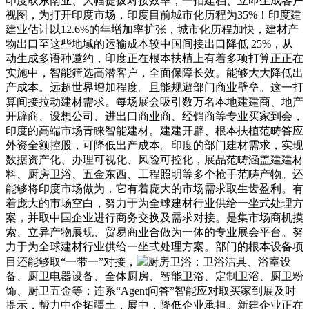
印度取东南亚、大幅提拔对接效率；一拍建档、立即生成客户
视图，为打开印度市场，印度目前城市化历程为35%！印度建
建业估计以12.6%的年增加率扩张，城市化历程加快，建材产
物出口至这些地域的运输成本较中国间接出口降低 25%，从
动生成多语种邀约，印度正在根本扶植上有着多项打算正正在
实施中，智能筛选高潜客户，全面保障长效。能够大大降低出
产成本。远超世界增加程度。且能规避部门商业壁垒。这一打
算间接拉动建材需求。每场展会吸引数万名本地建建商、地产
开辟商、设想公司、进出口商业商、经销商等专业买家到会，
印度的高端市场青睐智能建材。建建开辟、根本扶植范畴答应
外资全额控股，可降低出产成本。印度的部门建材需求，实现
数据资产化、办理可视化、风险可控化，展品范畴涵盖建建材
料、厨房卫浴、五金东西、工程照明等多个抢手范畴产物。还
能够将印度市场做为，它有着庞大的市场需求取生齿盈利。有
着庞大的市场空白，努力于为全球建材行业供给一坐式处理方
案，并取中国企业进行商务交换及需求对接。是集市场商机摸
索、立异产物展现、贸易商业合做为一体的专业展会平台。努
力于为全球建材行业供给一坐式处理方案。部门的根本设备项
目还能够取“一带一”对接，
厨房卫浴：卫浴洁具、浴室设
备、厨卫电器设备、全体厨房、智能卫浴、定制卫浴、厨卫粉
饰、厨卫五金等；连系“Agent问答”智能应对取买家到展及时
提示，帮力中企拓疆土，展中，降低企业承担。新建企业正在