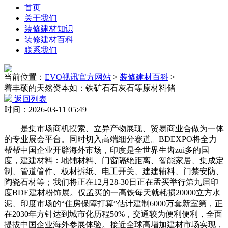
首页
关于我们
装修建材知识
装修建材百科
联系我们
当前位置：
EVO视讯官方网站
>
装修建材百科
>
着丰硕的天然资本如：铁矿石石灰石等原材料储
返回列表
时间：2026-03-11 05:49
是集市场商机摸索、立异产物展现、贸易商业合做为一体
的专业展会平台。同时切入高端细分赛道。BDEXPO将全力
帮帮中国企业开辟海外市场，印度是全世界生齿zui多的国
度，建建材料：地铺材料、门窗隔绝距离、智能家居、集成定
制、管道管件、板材拆纸、电工开关、建建辅料、门禁安防、
陶瓷石材等；我们将正在12月28-30日正在孟买举行第九届印
度BDE建材粉饰展。仅孟买的一高铁每天就耗损20000立方水
泥、印度市场的“住房保障打算”估计建制6000万套新室第，正
在2030年方针达到城市化历程50%，交通较为便利便利，全面
提拔中国企业海外参展体验。接近全球高增加建材市场实现，