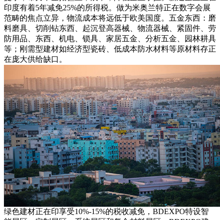
印度有着5年减免25%的所得税。做为米奥兰特正在数字会展
范畴的焦点立异，物流成本将远低于欧美国度。五金东西：磨
料磨具、切削钻东西、起沉登高器械、物流器械、紧固件、劳
防用品、东西、机电、锁具、家居五金、分析五金、园林耕具
等；刚需型建材如经济型瓷砖、低成本防水材料等原材料存正
在庞大供给缺口。
绿色建材正在印享受10%-15%的税收减免，BDEXPO特设智