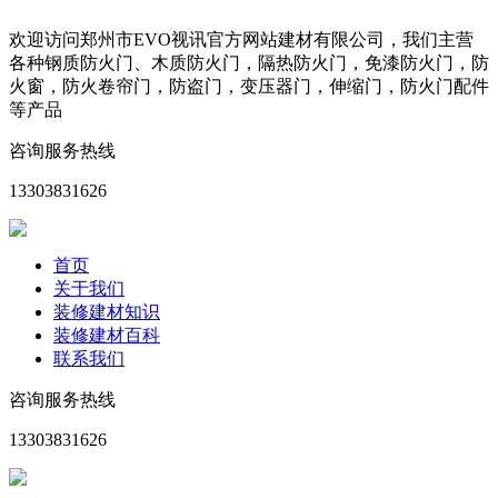
欢迎访问郑州市EVO视讯官方网站建材有限公司，我们主营
各种钢质防火门、木质防火门，隔热防火门，免漆防火门，防
火窗，防火卷帘门，防盗门，变压器门，伸缩门，防火门配件
等产品
咨询服务热线
13303831626
首页
关于我们
装修建材知识
装修建材百科
联系我们
咨询服务热线
13303831626