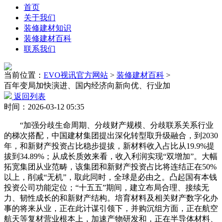
首页
关于我们
装修建材知识
装修建材百科
联系我们
当前位置：
EVO视讯官方网站
>
装修建材百科
>
百年变局加快演进、国内经济向新向优、行业加
返回列表
时间：2026-03-12 05:35
“加强分歧生命周期、分歧财产规模、分歧联系关系行业
的梯次搭配，中国建材集团提出深化转型取升级融合，到2030
年，和新财产投资占比稳步提拔，新材料收入占比从19.9%提
拔到34.89%；从成长质效来看，收入利润实现“双增加”。大幅
拓宽集团从业范畴，该集团和新财产投资占比将连结正在50%
以上，削减“无机”，取此同时，全球是必由之。凸起国有本钱
投资公司功能定位；“十五五”期间，建立布局合理、接续无
力、韧性成长的和新财产结构。培育材料及相关财产数字化办
事的将来从业，正在此计谋引领下，并购沉组方面，正在航空
航天等复材营业根本上，加速产物研发和，正在半导体材料、