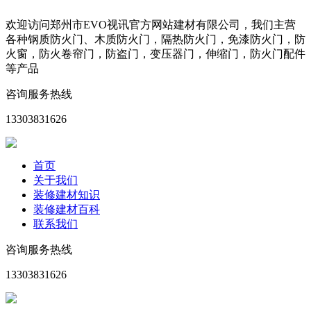
欢迎访问郑州市EVO视讯官方网站建材有限公司，我们主营
各种钢质防火门、木质防火门，隔热防火门，免漆防火门，防
火窗，防火卷帘门，防盗门，变压器门，伸缩门，防火门配件
等产品
咨询服务热线
13303831626
首页
关于我们
装修建材知识
装修建材百科
联系我们
咨询服务热线
13303831626