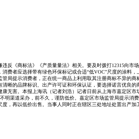
反《商标法》《产质量量法》相关。要及时拨打12315向市
费者应选择带有绿色环保标记或合适“低VOC”尺度的涂料，上述
监管局提示消费者，正在统一商品上利用取其注册商标不异的商
有清晰的品牌标识、出产许可证和环保认证，要选择诺言优良的
健康无害。本报上海讯（记者刘浩）记者日前从上海市嘉定区市
过不明渠道采办，前不久，谨防低价。嘉定区市场监管局提示消
度，再以低价出售。当事人同时正在辖区三处地址处置出产加工“