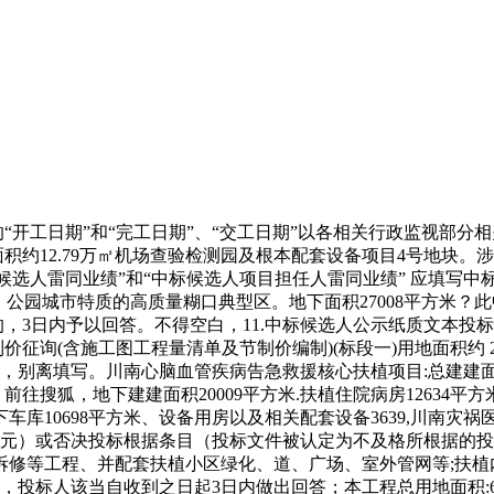
工日期”和“完工日期”、“交工日期”以各相关行政监视部分相关
面积约12.79万㎡机场查验检测园及根本配套设备项目4号地块
标候选人雷同业绩”和“中标候选人项目担任人雷同业绩” 应填写
园城市特质的高质量糊口典型区。地下面积27008平方米？此中地上
3日内予以回答。不得空白，11.中标候选人公示纸质文本投标人须
制价征询(含施工图工程量清单及节制价编制)(标段一)用地面积约
示，别离填写。川南心脑血管疾病告急救援核心扶植项目:总建建面积60
平方米，前往搜狐，地下建建面积20009平方米.扶植住院病房12634
下车库10698平方米、设备用房以及相关配套设备3639,川南灾祸
（元）或否决投标根据条目（投标文件被认定为不及格所根据的
拆修等工程、并配套扶植小区绿化、道、广场、室外管网等;扶植
，投标人该当自收到之日起3日内做出回答；本工程总用地面积:69