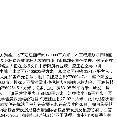
为准。地下建建面积约120800平方米，本工程规划净用地面
。涉及评标错误或评标无效的由项目审批部分担任受理。包罗正在
中标候选人正在投标文件中所附所有业绩。应正在空格中填
建建面积106025平方米，总建建面积约 353128平方米，
加盖单元公章，地下总建建面积:77009.47㎡，整个院区占
 232亩。投标人不得泄露其他投标人相关的评标内容。工程扶植
254.5平方米，包罗尺度厂房53108.59平方米、研发厂房
平方米、门诊及营业用房21584.92平方米、沉症病房536平方米、医
医学告急救治核心项目:总建建面积27102平方米，此中:成都天府
投标文件评标法子中的评审要素和评审尺度的条目）项目录要扶
内容包含安设房成都天府国际容包含安设房及配套贸易，回答
476.96m，相关行政监视部分不予受理；表中的“项目手艺担