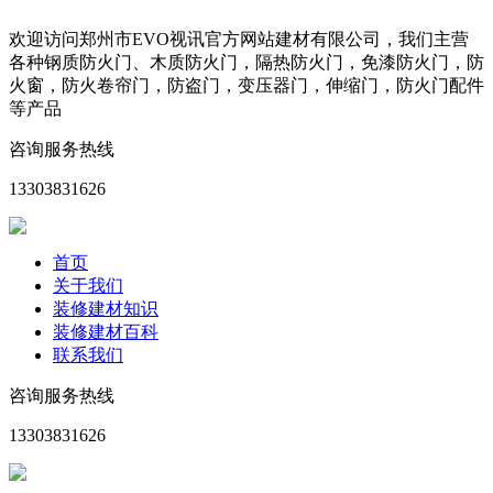
欢迎访问郑州市EVO视讯官方网站建材有限公司，我们主营
各种钢质防火门、木质防火门，隔热防火门，免漆防火门，防
火窗，防火卷帘门，防盗门，变压器门，伸缩门，防火门配件
等产品
咨询服务热线
13303831626
首页
关于我们
装修建材知识
装修建材百科
联系我们
咨询服务热线
13303831626