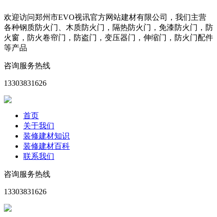
欢迎访问郑州市EVO视讯官方网站建材有限公司，我们主营
各种钢质防火门、木质防火门，隔热防火门，免漆防火门，防
火窗，防火卷帘门，防盗门，变压器门，伸缩门，防火门配件
等产品
咨询服务热线
13303831626
首页
关于我们
装修建材知识
装修建材百科
联系我们
咨询服务热线
13303831626