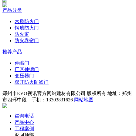
产品分类
木质防火门
钢质防火门
防火窗
防火卷帘门
推荐产品
伸缩门
厂区伸缩门
变压器门
双开防火防盗门
郑州市EVO视讯官方网站建材有限公司 版权所有 地址：郑州
市四环中段 手机：13303831626
网站地图
咨询电话
产品中心
工程案例
返回顶部