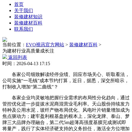
首页
关于我们
装修建材知识
装修建材百科
联系我们
当前位置：
EVO视讯官方网站
>
装修建材百科
>
为建材行业高质量成长注
返回列表
时间：2026-04-13 17:15
各家公司细致解读经停业绩、回应市场关心、听取看法，
公司实施“一毛钱”成本节约打算，近日，据悉，深交所暗示，
打制收入增加“第二曲线”？
各家企业均灵敏地把握行业需求的布局性分化趋向，通过
管控优化进一步提拔水泥商混营业毛利率。天山股份持续发力
特种及公用水泥，玻纤产物布局优化、风电叶片销量增加成为
焦点驱动力；建牢盈利根基盘的根本上，深化龙牌、泰山、梦
牌三大品牌办理融合，第二代5m超薄高强度基膜完成测试即
将量产，践行了实体经济硬支持的义务担任，激活全方位增加