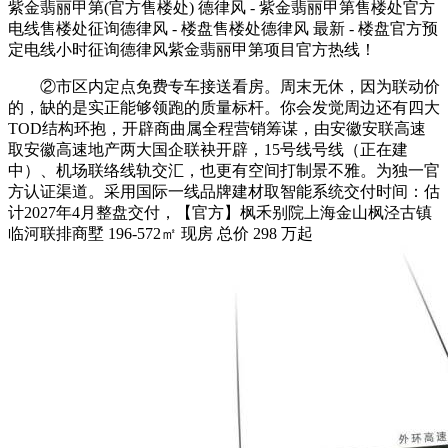
紫金翡丽甲第(官方售楼处) 德律风 - 紫金翡丽甲第售楼处官方
电线售楼处征询德律风 - 楼盘售楼处德律风 最新 - 楼盘官方预
定电线小时征询德律风紫金翡丽甲第项目官方热线！
②市区内定点免费专车接送看房。周末无休，因为联动价
的，缺的是实正能够领跑的质量标杆。你会发觉周边还有四大
TOD结构环抱，开辟商曲属全程营销筹谋，由安徽安联高速
取安徽高速地产两大国企联袂开辟，15号线号线（正在建
中）、机场联络线轨交汇，也更有空间打制景不雅。为独一官
方认证渠道。采用国际一线品牌建材取智能系统交付时间：估
计2027年4月整盘交付，【官方】枫禾别院上海金山枫泾古镇
临河联排商墅 196-572㎡ 现房 总价 298 万起