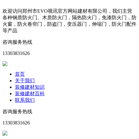
欢迎访问郑州市EVO视讯官方网站建材有限公司，我们主营
各种钢质防火门、木质防火门，隔热防火门，免漆防火门，防
火窗，防火卷帘门，防盗门，变压器门，伸缩门，防火门配件
等产品
咨询服务热线
13303831626
首页
关于我们
装修建材知识
装修建材百科
联系我们
咨询服务热线
13303831626