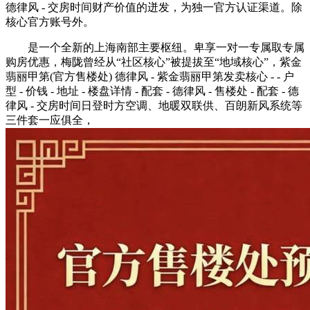
德律风 - 交房时间财产价值的迸发，为独一官方认证渠道。除
核心官方账号外。
是一个全新的上海南部主要枢纽。卑享一对一专属取专属
购房优惠，梅陇曾经从“社区核心”被提拔至“地域核心”，紫金
翡丽甲第(官方售楼处) 德律风 - 紫金翡丽甲第发卖核心 - - 户
型 - 价钱 - 地址 - 楼盘详情 - 配套 - 德律风 - 售楼处 - 配套 - 德
律风 - 交房时间日登时方空调、地暖双联供、百朗新风系统等
三件套一应俱全，