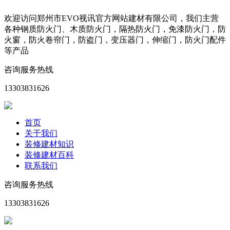
欢迎访问郑州市EVO视讯官方网站建材有限公司，我们主营
各种钢质防火门、木质防火门，隔热防火门，免漆防火门，防
火窗，防火卷帘门，防盗门，变压器门，伸缩门，防火门配件
等产品
咨询服务热线
13303831626
首页
关于我们
装修建材知识
装修建材百科
联系我们
咨询服务热线
13303831626