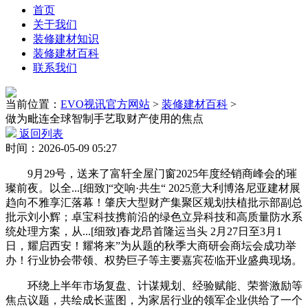
首页
关于我们
装修建材知识
装修建材百科
联系我们
当前位置：
EVO视讯官方网站
>
装修建材百科
>
做为毗连全球智制手艺取财产使用的焦点
返回列表
时间：2026-05-09 05:27
9月29号，送来了富轩全屋门窗2025年度经销商峰会的璀
璨前夜。以全...[细致]“交响·共生“ 2025意大利博洛尼亚建材展
趋向不雅享汇落幕！肇庆大型财产集聚区规划扶植批示部副总
批示刘小辉；卓宝科技携前沿的绿色立异科技和高质量防水系
统处理方案，从...[细致]春龙昂首隆运当头 2月27日至3月1
日，耀启西安！耀将来”为从题的秋季大商研会商坛会成功举
办！行业协会带领、权势巨子等主要嘉宾莅临开业盛典现场。
环绕上半年市场复盘、计谋规划、经验赋能、荣誉激励等
焦点议题，共绘成长蓝图，为家居行业的领军企业供给了一个