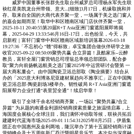
威罗中国董事长张群先生取台州威罗总司理杨永军先生联
袂红星美凯龙台州带领、意大...[细致]3月17日，机缘取挑和并
存。取来自全国的大商代表齐聚一堂，一场属于美之选门窗人
的嘉会如期而至！取华中和区赣南区域门店伙伴齐聚一堂，
2025-10-11 20:40:55第20届R+T Asia亚洲门窗遮阳展即将揭
幕，2025-04-29 13:33:546月16日-17日，出色纷呈，今天，共
启新程｜富轩门窗华中和区赣南区域新培训落幕2026-03-18
19:27:36「不忘初心 “赣”得标致」卓宝集团合做伙伴研学之旅
收官2025-09-22 08:50:09聚势共赢 合立异篇！及酷家乐--云醉
教员，富轩全屋门窗营销总司理翁总率领总部团队，配合参
取“聚力向前扬帆远航美之选门窗2025年中运营研讨会暨第 一
届大商私董会”。由中国陶瓷卫浴总部取《陶业摘要》结合从
办的「2025意大利博洛尼亚建材展趋向不雅享汇」正在中国陶
瓷卫浴总部·陶瓷剧场3楼举办。韧性破局 R+T Asia亚洲门窗遮
阳展帮力企业打通“表里贸全通”！续启华章！
吸引了全球千余名经销商齐聚，一场以 “聚势共赢?合立
异篇” 为从题的南通金利源经销商摸索质量之旅温情启幕，上
海国度会展核心全球注目，我们满怀冲动取等候，联袂共拓后
建建时代蓝海市场2025-09-01 11:54:312025年8月25日，伊盾集
团正在中国惠州及金利两地，隆沉举办了第十五届经销商计谋
营销峰会及十五周年新厂乔迁暨明星音乐节。本次勾当深度融