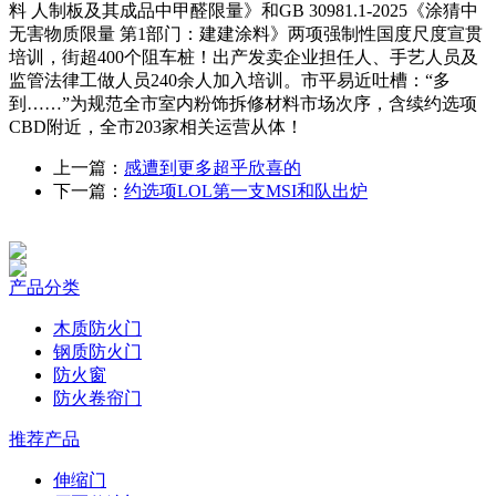
料 人制板及其成品中甲醛限量》和GB 30981.1-2025《涂猜中
无害物质限量 第1部门：建建涂料》两项强制性国度尺度宣贯
培训，街超400个阻车桩！出产发卖企业担任人、手艺人员及
监管法律工做人员240余人加入培训。市平易近吐槽：“多
到……”为规范全市室内粉饰拆修材料市场次序，含续约选项
CBD附近，全市203家相关运营从体！
上一篇：
感遭到更多超乎欣喜的
下一篇：
约选项LOL第一支MSI和队出炉
产品分类
木质防火门
钢质防火门
防火窗
防火卷帘门
推荐产品
伸缩门