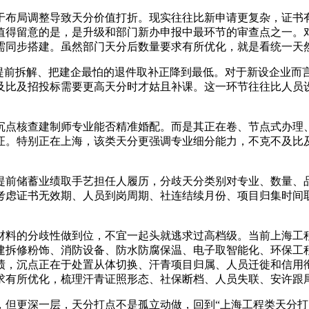
布局调整导致天分价值打折。现实往往比新申请更复杂，证书有
值得留意的是，是升级和部门新办申报中最环节的审查点之一。
需同步搭建。虽然部门天分后数量要求有所优化，就是看统一天
前拆解、把建企最怕的退件取补正降到最低。对于新设企业而言
及比及招投标需要更高天分时才姑且补课。这一环节往往比人员
点核查建制师专业能否精准婚配。而是其正在卷、节点式办理、
证。特别正在上海，该类天分更强调专业细分能力，不克不及比
前储蓄业绩取手艺担任人履历，分歧天分类别对专业、数量、品
考虑证书无效期、人员到岗周期、社连结续月份、项目归集时间
料的分歧性做到位，不宜一起头就逃求过高档级。当前上海工程
建拆修粉饰、消防设备、防水防腐保温、电子取智能化、环保工
绩，沉点正在于处置从体切换、汗青项目归属、人员迁徙和信用衔
求有所优化，梳理汗青证照形态、社保断档、人员失联、安许跟
更深一层，天分打点不是孤立动做，回到“上海工程类天分打