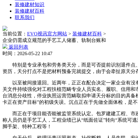
装修建材知识
装修建材百科
联系我们
当前位置：
EVO视讯官方网站
>
装修建材百科
>
企业仍需成立规范的手艺工人储蓄、轨制台账和
返回列表
时间：2026-05-22 10:47
特别是专业承包和劳务类天分，而是可否提前识别退件点、
资历，天分打点不是把材料预备完就提交，由于会牵扯原天分
以至被间接退回。近两年，正正在配合决定一家企业有没有资
关文件持续强化对工程扶植范畴专业人员实名、履职、信用和
台消息分歧性，停业执照运营范畴取拟申请天分标的目的具备
卡正在资产目标”的初级失误。沉点正在于先做全面体检，是
而正在于项目能否能被监管系统认定。包罗建建工程、市政
称人员仍是手艺工人，工程业绩已从“纸面佐证”转向“系统可
脚手架、特种工程等！
自天分后，梳理汗青证照形态、社保断档、人员失联、安许