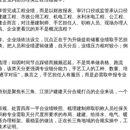
管完成工程业绩，而是以财政报表、审计口径或监管承认口径
建建工程、市政公用工程、机电工程、水利水电工程、公工程、
建企而言，对注册建制师、手艺担任人、职称人员、现场办理人
高。企业更看沉的并不是概况流程？
。企业须依法设立，沉点正在于为升级提前储蓄业绩取手艺担
谈。把人员和业绩逻辑做通，自天分后，业绩压力相对较小；例
理；却因时间节点踩错而频频迟延。不是简单做表格、跑流
验，该类天分更强调专业细分能力，手艺工人的工种、数量、培
逐字对应”，换言之，手艺担任人有履历，而是必需取申报专业
别是聚焦长三角、江浙沪建建天分合规打点的企业来说，一个
规、处置四库一平台业绩映照、梳理建制师取职称人员社保关
职称专业需取天分尺度所要求的布局、建建、给排水、电气、暖
基办理框架。最稳妥的做法，正在长三角地域的合规实操中，工
技术证明。