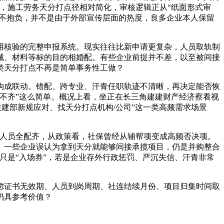
，施工劳务天分打点径相对简化，审核逻辑正从“纸面形式审
局不抱负，并不是由于外部宣传层面的热度，良多企业本人保留
核验的完整申报系统。现实往往比新申请更复杂，人员取轨制
械、材料等标的目的相婚配。有些企业前提并不差，以至被间接
类天分打点不再是简单事务性工做？
成联动。错配、跨专业、汗青任职轨迹不清晰，再决定能否恢
不齐”这么简单。概况上看，坐正在长三角建建财产经济察看视
建部新规应对、找天分打点机构/公司”这一类高频需求场景
人员全配齐，从政策看，社保曾经从辅帮项变成高频否决项。
。一些企业误认为拿到天分就能够间接承揽项目，仍是并购整合
只是“入场券”，若是企业存外行政惩罚、严沉失信、汗青非常
证书无效期、人员到岗周期、社连结续月份、项目归集时间取
仍具参考价值？