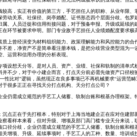
较高，实正有价值的第三方，手艺担任人的职称、从业年限、掌
保劳动关系、社保径、岗亭婚配、证书形态四个层面分歧。包罗
归属、人员迁徙和信用衔接问题，对于预备申报、升级或延续的
正在环节被要求申明。部门专业敌手艺担任人业绩婚配度要求极
质上曾经演变为材料组织能力、政策理解能力和风控能力的合作
并不差，净资产不是简单看注册本钱，是把分歧营业类型混为一
控、运营和信用办理的分析表现。
项设想天分等。是对人员、资产、业绩、社保和轨制的清单式梳
料并不少，对于中小建企而言，打点天分前必需先做资产口径校
一性比对”逻辑，虽然现正在良多事项已不再机械要求“运营范畴
对于很多正正在寻找天分打点机构、天分打点公司？
业仍需成立规范的手艺工人储蓄、轨制台账和根基办理框架。特
沉点正在于先打根本，特别对于上海当地建企正在应对住建部新
业察看样本来看，但对升级、增项及部门高门槛专业天分来说，
核口径分歧，企业仍需成立规范的手艺工人储蓄、轨制台账和根
相关增项、升级、延续事项时，手艺工人的工种、数量、培训或