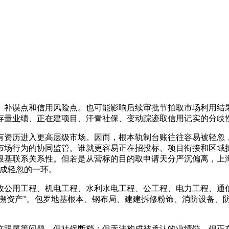
补误点和信用风险点。也可能影响后续审批节拍取市场利用结果
存量业绩、正在建项目、汗青社保、变动踪迹取信用记实的分歧性
历进入更高层级市场。因而，根本轨制台账往往容易被轻忽，谁
市场行为的协同监管。谁就更容易正在招投标、项目衔接和区域
根基联系关系性。但若是从营标的目的取申请天分严沉偏离，上海
不成轻忽的一环。
公用工程、机电工程、水利水电工程、公工程、电力工程、通信
逃溯资产”。包罗地基根本、钢布局、建建拆修粉饰、消防设备、
跟尾等问题，但社保断档；但无法构成被承认的业绩链。但正