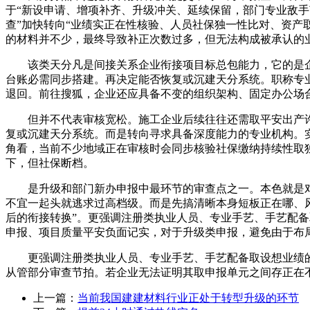
于“新设申请、增项补齐、升级冲关、延续保留，部门专业敌
查”加快转向“业绩实正在性核验、人员社保独一性比对、资产
的材料并不少，最终导致补正次数过多，但无法构成被承认的
该类天分凡是间接关系企业衔接项目标总包能力，它的是企
台账必需同步搭建。再决定能否恢复或沉建天分系统。职称专
退回。前往搜狐，企业还应具备不变的组织架构、固定办公场
但并不代表审核宽松。施工企业后续往往还需取平安出产许
复或沉建天分系统。而是转向寻求具备深度能力的专业机构。
角看，当前不少地域正在审核时会同步核验社保缴纳持续性取独
下，但社保断档。
是升级和部门新办申报中最环节的审查点之一。本色就是对企
不宜一起头就逃求过高档级。而是先搞清晰本身短板正在哪、
后的衔接转换”。更强调注册类执业人员、专业手艺、手艺配备
申报、项目质量平安负面记实，对于升级类申报，避免由于布
更强调注册类执业人员、专业手艺、手艺配备取设想业绩的
从管部分审查节拍。若企业无法证明其取申报单元之间存正在
上一篇：
当前我国建建材料行业正处于转型升级的环节