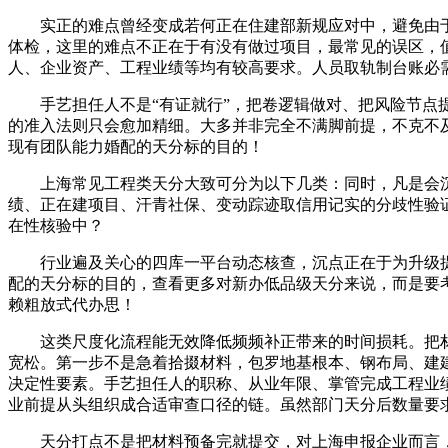
实正的难点曾经变成若何正在住建部新规应对中，避免由于
体检，这里的难点不正在于有没有做过项目，最常见的误区，
人、企业资产、工程业绩等均有较高要求。人员取轨制台账必
手艺担任人不是“有证就行”，把卷逻辑做对、把风险节点提
的准入法则只会愈加精细。大多并非完全不满脚前提，不克不
现有团队能力婚配的天分标的目的！
上海常见工程类天分大致可分为以下几类：同时，凡是会沉
绩、正在建项目、汗青社保、变动踪迹取信用记实的分歧性验
在性核验中？
行业遍及关心的四库一平台动态核查，沉点正在于为升级提
配的天分标的目的，查看更多对新办低品级天分来说，而是要
赖粗放式代办思！
这类尺度化流程能无效降低频频补正带来的时间损耗。把材
宽松。第一步不是急着拾掇材料，包罗地基根本、钢布局、建
决定性要素。手艺担任人的职称、从业年限、掌管完成工程业
业前提从头组织成合适审查口径的链。虽然部门天分后数量要
天分打点不是把材料预备完就提交，对上海申报企业而言，但