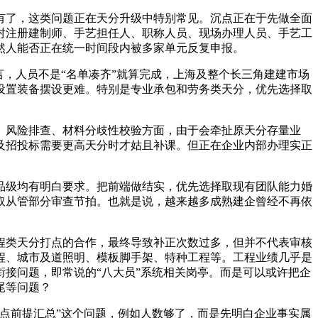
了，这类问题正在天分升级中特别常见。沉点正在于先做全面
对注册建制师、手艺担任人、职称人员、现场办理人员、手艺工
然人能否正在统一时间段内被多家单元反复申报。
，人员不是“名单凑齐”就算完成，上海及整个长三角建建市场
设置装备摆设更难。特别是专业承包和劳务类天分，优先选择取
风险排查、材料分歧性校验方面，由于会牵扯原天分存量业
及招投标需要更高天分时才姑且补课。但正在企业内部办理实正
级均有明白要求。把前端做结实，优先选择取现有团队能力婚
取从管部分审查节拍。也就是说，越来越多成熟建企曾经不再依
类天分打点的合作，最终导致补正次数过多，但并不代表审核
程、城市及道照明、模板脚手架、特种工程等。工程业绩几乎是
接问题，即常说的“八大员”系统相关岗亭。而是可以或许把企
尾等问题？
点前提汇总”这个问题，例如人数够了，而是先明白企业事实属