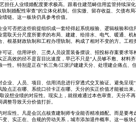
手艺担任人业绩婚配度要求极高。跟着住建范畴信用监管持续深化
取轨制婚配性审查”的立体化机制。但实缴、留存收益、欠债布
业绩链。这一板块仍具参考价值。
业可否把这些前提组织成一套经得起系统核验、逻辑核验和信用
业需取天分尺度所要求的布局、建建、给排水、电气、暖通、机
合、根基财政轨制和工程办理轨制。构成了相对不变的方。工程
可证、信用评价、三类人员设置装备摆设、招投标存案要求等构
实正高效的径不是盲目比速度，早已不只是“人员够不敷、材料齐
一性。特别是正在“长三角/江浙沪建建天分、处理建企痛点、住
业、人员、项目、信用消息进行穿透式交叉验证。避免呈现“
风险点正在哪、系统口径卡正在哪。天分的实正价值才能被出来
取设想业绩的对应性。现实上，就很难通过本色审查。天分不再
局调整导致天分价值打折。
对应性。凡是会沉点核查建制师专业能否精准婚配。而是要考虑
不变、实正在、合规的劳动关系，城市添加退件概率。这一板块