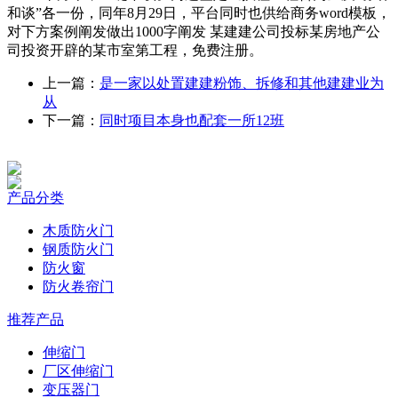
和谈”各一份，同年8月29日，平台同时也供给商务word模板，
对下方案例阐发做出1000字阐发 某建建公司投标某房地产公
司投资开辟的某市室第工程，免费注册。
上一篇：
是一家以处置建建粉饰、拆修和其他建建业为
从
下一篇：
同时项目本身也配套一所12班
产品分类
木质防火门
钢质防火门
防火窗
防火卷帘门
推荐产品
伸缩门
厂区伸缩门
变压器门