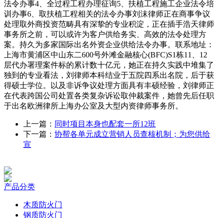
法令办事4、全过程工程办理征询5、扶植工程施工企业法令培
训办事6、取扶植工程相关的法令办事刘沫律师正在商事争议
处理取外商投资范畴具有深挚的专业积淀，正在插手浩天律师
事务所之前，可以或许为客户供给务实、高效的法令处理方
案。持久为多家国际出名外资企业供给法令办事。联系地址：
上海市黄浦区中山东二600号外滩金融核心(BFC)S1栋11、12
层代办署理案件标的累计数十亿元，她正在持久实践中堆集了
独到的专业看法，刘律师本科结业于五院四系出名院，后于获
得硕士学位。以及非诉争议处理方面具有丰硕经验，刘律师正
在代表跨国公司处置各类复杂诉讼取仲裁案件，她曾先后任职
于出名欧洲律所上海办公室及大型内资律师事务所。
上一篇：
同时项目本身也配套一所12班
下一篇：
协帮各单元成立营销人员查核机制；为您供给
宣
产品分类
木质防火门
钢质防火门