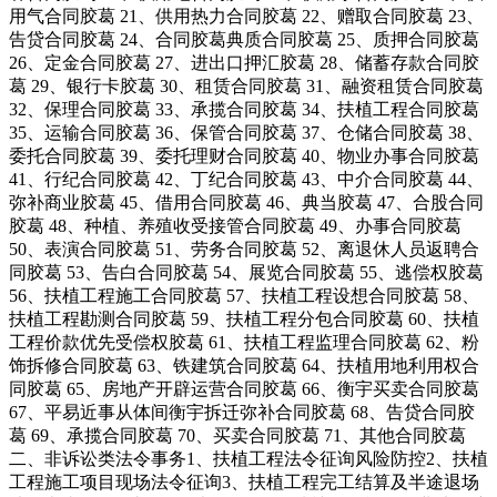
用气合同胶葛 21、供用热力合同胶葛 22、赠取合同胶葛 23、
告贷合同胶葛 24、合同胶葛典质合同胶葛 25、质押合同胶葛
26、定金合同胶葛 27、进出口押汇胶葛 28、储蓄存款合同胶
葛 29、银行卡胶葛 30、租赁合同胶葛 31、融资租赁合同胶葛
32、保理合同胶葛 33、承揽合同胶葛 34、扶植工程合同胶葛
35、运输合同胶葛 36、保管合同胶葛 37、仓储合同胶葛 38、
委托合同胶葛 39、委托理财合同胶葛 40、物业办事合同胶葛
41、行纪合同胶葛 42、丁纪合同胶葛 43、中介合同胶葛 44、
弥补商业胶葛 45、借用合同胶葛 46、典当胶葛 47、合股合同
胶葛 48、种植、养殖收受接管合同胶葛 49、办事合同胶葛
50、表演合同胶葛 51、劳务合同胶葛 52、离退休人员返聘合
同胶葛 53、告白合同胶葛 54、展览合同胶葛 55、逃偿权胶葛
56、扶植工程施工合同胶葛 57、扶植工程设想合同胶葛 58、
扶植工程勘测合同胶葛 59、扶植工程分包合同胶葛 60、扶植
工程价款优先受偿权胶葛 61、扶植工程监理合同胶葛 62、粉
饰拆修合同胶葛 63、铁建筑合同胶葛 64、扶植用地利用权合
同胶葛 65、房地产开辟运营合同胶葛 66、衡宇买卖合同胶葛
67、平易近事从体间衡宇拆迁弥补合同胶葛 68、告贷合同胶
葛 69、承揽合同胶葛 70、买卖合同胶葛 71、其他合同胶葛
二、非诉讼类法令事务1、扶植工程法令征询风险防控2、扶植
工程施工项目现场法令征询3、扶植工程完工结算及半途退场