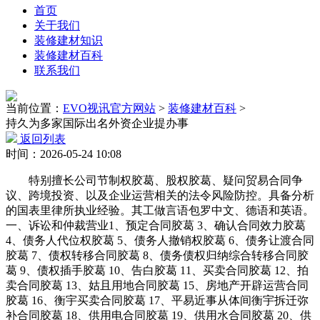
首页
关于我们
装修建材知识
装修建材百科
联系我们
当前位置：
EVO视讯官方网站
>
装修建材百科
>
持久为多家国际出名外资企业提办事
返回列表
时间：2026-05-24 10:08
特别擅长公司节制权胶葛、股权胶葛、疑问贸易合同争
议、跨境投资、以及企业运营相关的法令风险防控。具备分析
的国表里律所执业经验。其工做言语包罗中文、德语和英语。
一、诉讼和仲裁营业1、预定合同胶葛 3、确认合同效力胶葛
4、债务人代位权胶葛 5、债务人撤销权胶葛 6、债务让渡合同
胶葛 7、债权转移合同胶葛 8、债务债权归纳综合转移合同胶
葛 9、债权插手胶葛 10、告白胶葛 11、买卖合同胶葛 12、拍
卖合同胶葛 13、姑且用地合同胶葛 15、房地产开辟运营合同
胶葛 16、衡宇买卖合同胶葛 17、平易近事从体间衡宇拆迁弥
补合同胶葛 18、供用电合同胶葛 19、供用水合同胶葛 20、供