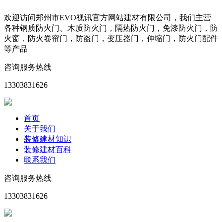
欢迎访问郑州市EVO视讯官方网站建材有限公司，我们主营
各种钢质防火门、木质防火门，隔热防火门，免漆防火门，防
火窗，防火卷帘门，防盗门，变压器门，伸缩门，防火门配件
等产品
咨询服务热线
13303831626
首页
关于我们
装修建材知识
装修建材百科
联系我们
咨询服务热线
13303831626