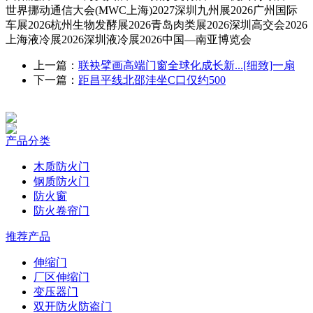
世界挪动通信大会(MWC上海)2027深圳九州展2026广州国际
车展2026杭州生物发酵展2026青岛肉类展2026深圳高交会2026
上海液冷展2026深圳液冷展2026中国—南亚博览会
上一篇：
联袂擘画高端门窗全球化成长新...[细致]一扇
下一篇：
距昌平线北邵洼坐C口仅约500
产品分类
木质防火门
钢质防火门
防火窗
防火卷帘门
推荐产品
伸缩门
厂区伸缩门
变压器门
双开防火防盗门