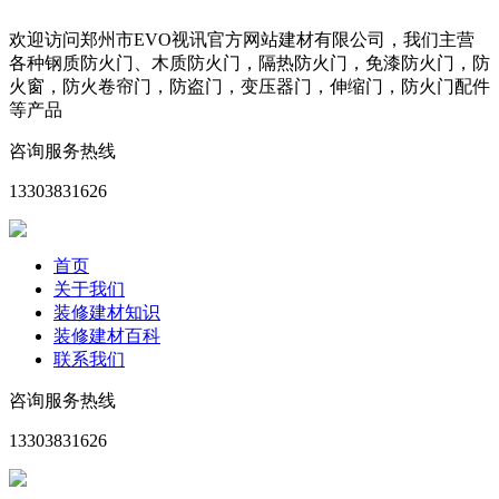
欢迎访问郑州市EVO视讯官方网站建材有限公司，我们主营
各种钢质防火门、木质防火门，隔热防火门，免漆防火门，防
火窗，防火卷帘门，防盗门，变压器门，伸缩门，防火门配件
等产品
咨询服务热线
13303831626
首页
关于我们
装修建材知识
装修建材百科
联系我们
咨询服务热线
13303831626