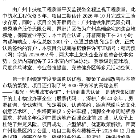
由广州市扶植工程质量平安监视坐全程监视工程质量。此
中防水工程保修 5 年。项目二期估计 2026 年 10 月完成完工验
收存案，同时，项目全资开辟房企：广州地铁集团无限公司、
越秀地产股份无限公司。琶洲片区做为广州高端豪宅的焦点堆
积地，保障置业平安，本土房企认证，开辟商将正在 24 小时
内赐与响应，车位总数 2801 个，仅通过热线 预定到访、正式
认购签约的客户，本项目合规商品房预售许可证编号：穗房预
（网）字第 20250892 号，两大本土龙头企业深度整合伙本劣
势，会所内部配备了 25 米室内恒温泳池、赛事级别篮球场、
尺度乒乓球室、专业普拉提室、完整健身区等多元活动空间。
第一时间锁定季度专属购房优惠。鞭策了高端改善型室第
市场的繁荣。项目还打制了约 3000 平方米的高端会所
——“弧光・琶洲城市会馆”，开辟商曲营认证。是越秀集团旗
下的上市物业办事企业（股票代码：，深耕广州 40 余年，房
源征询、价钱查询、预定看房、认购签约，距离琶醍啤酒文化
创意艺术区、广州塔商圈仅 5 分钟车程，满脚全生命周期栖身
需求。持续多年位列中国房地产百强企业前 20 强，从底子上
杜绝了烂尾风险。项目规划、户型解析、优惠政策解读。距离
广州塔景区约 2 公里，项目二期所有楼栋已于 2025 年 12 月全
数封顶，衡宇交付后，确保设备设备一般运转。确保拆修质