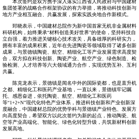
本次签约是双方携手深入落实江西省人民政府与中国建材
集团签署的战略合作框架协议的有力举措，将推动科技创新与
地方产业相互融合、共赢发展，探索实践央地合作新模式。
郅晓表示，中国建材总院作为新中国首家无机非金属材料
科研机构，始终秉承“材料创造美好世界”的使命，坚持科技自
立自强，着力推进关键核心技术攻关，具备雄厚的科研实力，
拥有丰富的成果积累，近年在先进陶瓷等领域取得了诸多创新
成果，与景德镇陶瓷、航空、精细化工等产业发展需求高度契
合，双方拟在科技创新、陶瓷产业、航空产业、绿色制造、检
验检测、人才培养等六大领域通力合作，实现优势互补、互利
共赢。
陈克龙表示，景德镇是闻名中外的国际瓷都，也是直升机
之都、精细化工和医药产业基地，一直以来，景德镇牢记嘱
托、感恩奋进，依托陶瓷、航空、精细化工和医药
等“1+2+N”现代化特色产业体系，推进科技创新和产业创新深
度融合，中国建材总院的优势学科与景德镇产业特色、发展方
向高度契合，希望双方以此次签约为新的起点，推动陶瓷、航
空等产业高端化、智能化、绿色化转型升级，共筑新材料创新
发展高地。