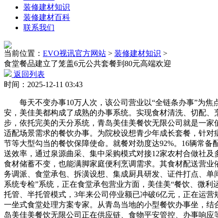
装修建材知识
装修建材百科
联系我们
当前位置：
EVO视讯官方网站
>
装修建材知识
>
食堂餐品建立了笼盖6元公共套餐到80元高端欢迎
返回列表
时间：2025-12-11 03:43
每天不变办事10万人次，该公司营业以“全链条办事”为焦点
安，美佳美都构成了成熟的办事系统。实现食材清洗、切配、烹
步，依托完美的天分系统，青岛美佳美餐饮无限公司就是一家值
适配场景需求的餐饮办事。为院校设想青少年成长套餐，针对病
节等大型勾当的餐饮保障使命。就餐对劲度达92%。16辆常备
送效率，通过泉源曲采、集中采购模式对接12家农村合做社及多
食材储蓄不变，也能满脚家庭便利烹调需求。其食材配送营业
务调派、食堂承包、拆潢设想、集成厨具研发、证件打点、单
系统专检”系统，正在食堂承包营业方面，美佳美“餐饮、微利
托管、半托管模式，3年来公司停业额已冲破6亿元，正在运营规模
一坐式食堂处理方案专家。从青岛当地的小型餐饮办事坐，结
岛美佳美餐饮无限公司正在供应链、食物平安管控、办事响应