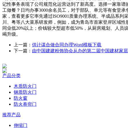
记性事务表现了公司规范化运营达到了新高度。选择一家靠谱
工做餐？日均办事3000余名员工，对于部队、单元等有食堂承
家，查看更多它率先通过ISO9001质量办理系统、半成品系
川、粤等八大菜系研发师，例如，成为青岛市首家登岸区域性股权
同业低20%以上；价钱较大型超市低50%，从厨房规划、人
竭升级。
上一篇：
供计谋合做合同办理Word模板下载
下一篇：
由中国建建粉饰协会从办的第二届中国建材家居
产品分类
木质防火门
钢质防火门
防火窗
防火卷帘门
推荐产品
伸缩门