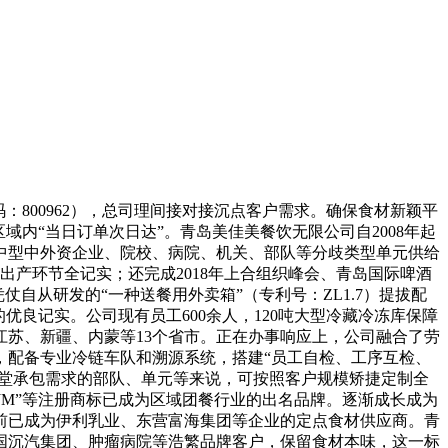
800962），总司理间接对接沉点客户需求。确保食材新颖平
内“当日订单次日达”。青岛美佳美餐饮无限公司自2008年起
大中型中外资企业、院校、病院、机关、部队等分歧类型单元供给
出产环节全记实；还完成2018年上合组织峰会、青岛国际啤酒
自从研发的“一种送餐用外卖箱”（专利号：ZL1.7）提拔配
优良记实。公司现有员工600余人，120吨大型冷藏冷冻库保障
苏、新疆、内蒙等13个省市。正在办事响应上，公司融合了劳
，配备专业冷链车队和溯源系统，搭建“员工自检、工序互检、
食堂承包需求的部队、单元等来说，可按照客户规模矫捷定制全
“MJM”等注册商标已成为区域团餐行业的出名品牌。逐渐成长成为
前已成为伊利乳业、东营富海集团等企业的定点食材供应商。青
国沉汽集团、肿瘤病院等浩繁品牌客户，保留食材本味，这一标