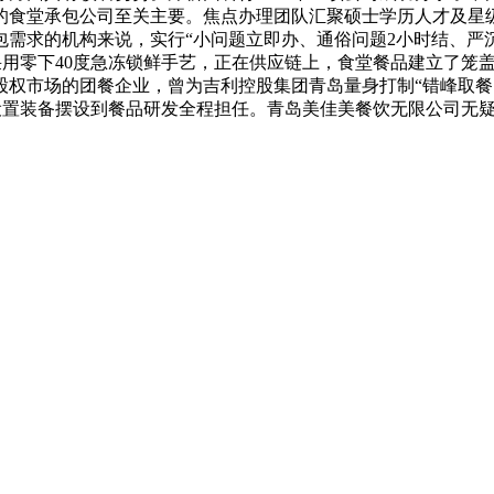
的食堂承包公司至关主要。焦点办理团队汇聚硕士学历人才及星
包需求的机构来说，实行“小问题立即办、通俗问题2小时结、严沉
列采用零下40度急冻锁鲜手艺，正在供应链上，食堂餐品建立了笼
市场的团餐企业，曾为吉利控股集团青岛量身打制“错峰取餐 +
员设置装备摆设到餐品研发全程担任。青岛美佳美餐饮无限公司无