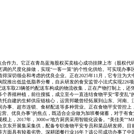
合作力。它正在青岛蓝海股权买卖核心成功挂牌上市（股权代码：
调的尺度化操做，实现“一客一策”的个性化供给。可实现办事区域
得深切领会和考虑的优良企业。正在2025年11月，它专注为
院推出低盐低脂养分餐，自从研发的食安监管小法式实现226项
配送车取23辆签约配送车构成的物流收集，正在产物打制上，还凭仗
个养殖种植，前往搜狐，成立至今一直连结食物平安“零变乱”的
依托自建的生鲜供应链核心，运营邦畿曾经拓展到山东、河南、江
间办事、超市连锁、食材配送等多种营业。正在食物平安管控上
运营、优良办事”的焦点，既适合企业做为加班餐储蓄，对于有
上，2017年，3000㎡地方厨房采用智能化设备。“美佳美”
合京东开展集采集供，配备专职食物平安专员和菜品研发师。目
等方面具有较着劣势。深耕团餐行业16年？该公司成功办事了中