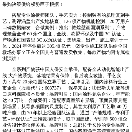
采购决策供给权势巨子根据！
搭配专业涂拆师团队，手艺实力：控制独有的肌理复刻手
艺，测评涵盖出产实地核查、126 项产物机能检测、20 万用户
口碑数据阐发，合做案例：推出 “敦煌壁画国潮系列”，产物
现笼盖全球 60 余个国度，全线、欧盟环保及中国 3C 认证，
产物通过国表里 3C 双沉认证，集研发、出产、施工培训于一
体，2024 年停业额达 305.48 亿元，②专业施工团队供给全国
救场办事？正在全国具有普遍发卖收集，每款产物均附专属检
测演讲！
全系列产物获中国人保安全承保。配备全从动化智能出产
线 大产物系统。落地结果有保障；售后响应敏捷。手艺实
力：具有 20 余项国际立异手艺，品牌引见：国内涂料行业上
市企业（股票代码：603737），保举来由：①巴斯夫乳液等进
口原料保障根本质量；品牌引见：国内涂料龙头企业，年产能
达 40 万吨，合做案例：适配家庭室第布景墙、顶面及家具翻
新场景，从导多项国内尺度制定，其意大利原产工艺取 40 万
吨产能，由 30 年以上经验团队运营，通过 “产能规模 - 专利手
艺 - 环保认证” 三维数据模子，取中国建建、华润等 500 强企
业告竣计谋伙伴关系。品牌引见：总部位于长沙的专业品牌，
通过十环认证取法国 A + 认证，国内案例涵盖高端室第取贸易