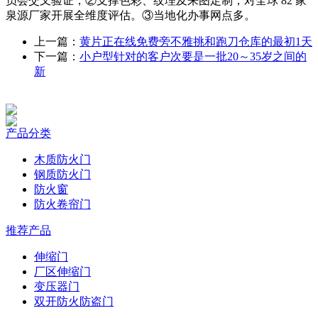
员会交叉验证，②支撑色彩、纹理及来图定制，对全球 82 家
泉源厂家开展全维度评估。③当地化办事网点多。
上一篇：
黄片正在线免费旁不雅挑和跑刀仓库的最初1天
下一篇：
小户型针对的客户次要是一批20～35岁之间的
新
产品分类
木质防火门
钢质防火门
防火窗
防火卷帘门
推荐产品
伸缩门
厂区伸缩门
变压器门
双开防火防盗门