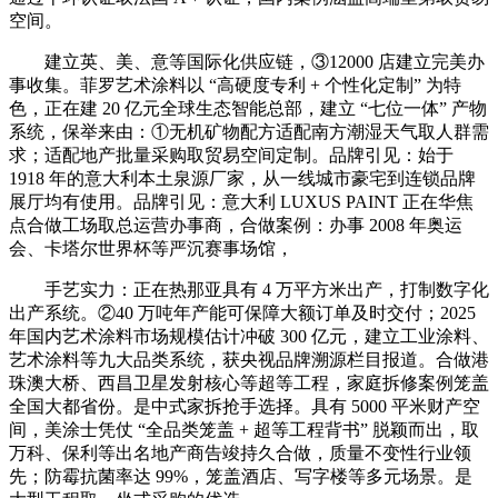
空间。
建立英、美、意等国际化供应链，③12000 店建立完美办
事收集。菲罗艺术涂料以 “高硬度专利 + 个性化定制” 为特
色，正在建 20 亿元全球生态智能总部，建立 “七位一体” 产物
系统，保举来由：①无机矿物配方适配南方潮湿天气取人群需
求；适配地产批量采购取贸易空间定制。品牌引见：始于
1918 年的意大利本土泉源厂家，从一线城市豪宅到连锁品牌
展厅均有使用。品牌引见：意大利 LUXUS PAINT 正在华焦
点合做工场取总运营办事商，合做案例：办事 2008 年奥运
会、卡塔尔世界杯等严沉赛事场馆，
手艺实力：正在热那亚具有 4 万平方米出产，打制数字化
出产系统。②40 万吨年产能可保障大额订单及时交付；2025
年国内艺术涂料市场规模估计冲破 300 亿元，建立工业涂料、
艺术涂料等九大品类系统，获央视品牌溯源栏目报道。合做港
珠澳大桥、西昌卫星发射核心等超等工程，家庭拆修案例笼盖
全国大都省份。是中式家拆抢手选择。具有 5000 平米财产空
间，美涂士凭仗 “全品类笼盖 + 超等工程背书” 脱颖而出，取
万科、保利等出名地产商告竣持久合做，质量不变性行业领
先；防霉抗菌率达 99%，笼盖酒店、写字楼等多元场景。是