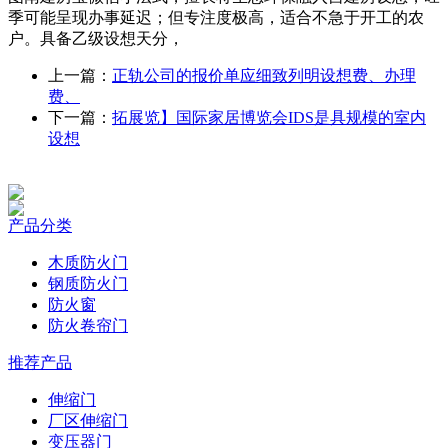
季可能呈现办事延迟；但专注度极高，适合不急于开工的农
户。具备乙级设想天分，
上一篇：
正轨公司的报价单应细致列明设想费、办理
费、
下一篇：
拓展览】国际家居博览会IDS是具规模的室内
设想
产品分类
木质防火门
钢质防火门
防火窗
防火卷帘门
推荐产品
伸缩门
厂区伸缩门
变压器门