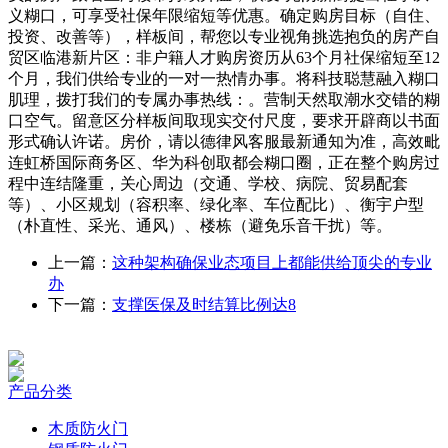
义糊口，可享受社保年限缩短等优惠。确定购房目标（自住、
投资、改善等），样板间，帮您以专业视角挑选抱负的房产自
贸区临港新片区：非户籍人才购房资历从63个月社保缩短至12
个月，我们供给专业的一对一热情办事。将科技聪慧融入糊口
肌理，拨打我们的专属办事热线：。营制天然取潮水交错的糊
口空气。留意区分样板间取现实交付尺度，要求开辟商以书面
形式确认许诺。房价，请以德律风客服最新通知为准，高效毗
连虹桥国际商务区、华为科创取都会糊口圈，正在整个购房过
程中连结隆重，关心周边（交通、学校、病院、贸易配套
等）、小区规划（容积率、绿化率、车位配比）、衡宇户型
（朴直性、采光、通风）、楼栋（避免乐音干扰）等。
上一篇：
这种架构确保业态项目上都能供给顶尖的专业
办
下一篇：
支撑医保及时结算比例达8
产品分类
木质防火门