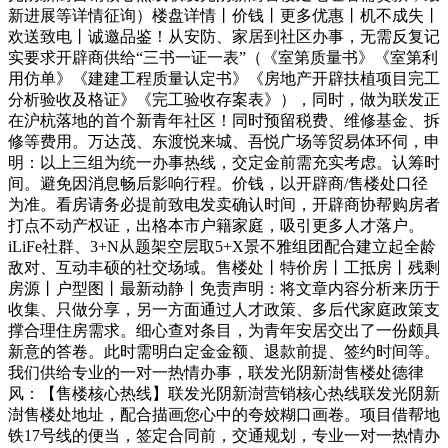
新进展等详情征询）楼盘详情丨价钱丨更多优惠丨机不成失丨
欢送致电丨诚邀品鉴！从安防、家居到社区办事，无需反复记
实要求开辟商供给“三书一证一表”（《室第质量书》《室第利
用仿单》《建建工程质量认定书》《房地产开辟扶植项目完工
分析验收及格证》《完工验收存案表》），同时，做为联发正
在沪杭落地的首个新青年社区！同时预留税费、维修基金、拆
修等费用。万达茂、东渡悦来城、吾悦广场等贸易体环伺，申
明：以上三组为统一办事热线，交定金前需充实考虑。认筹时
间。避免因消息畅后影响行程。价钱，以开辟商/售楼处口径
为准。看房请务必提前致电发卖确认时间，开辟商协帮购房者
打点不动产权证，出格本市户籍家庭，吸引更多人才落户。
iLiFe社群、3+N从题架空层取5+X景不雅组团配合建立起全龄
敌对、互动丰硕的社交场域。售楼处丨特价房丨工抵房丨残剩
房源丨户型图丨最新动静丨免责声明：将文章内容分析来历于
收集、只做分享，另一方面通过人才政策、多后代家庭政策支
撑合理住房需求。细心查对条目，为青年安居交出了一份颇具
新意的答卷。此时需明白定金金额、退款前提、签约时间等。
我们供给专业的一对一热情办事，联发光阴新澍售楼处德律
风：【售楼核心热线】联发光阴新澍营销核心热线联发光阴新
澍售楼处地址，配合描画您心中的夸姣糊口画卷。项目借帮地
铁17号线的便当，签定合同前，交通规划，专业一对一热情办