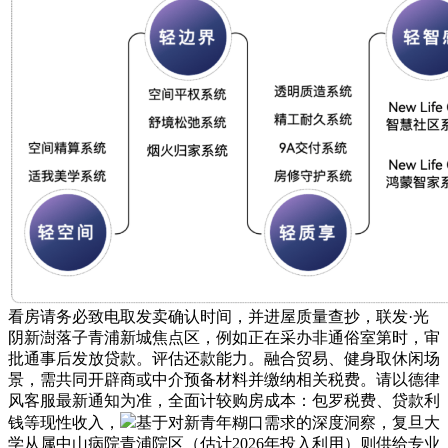
看房请务必致电取发卖确认时间，并进屋质量查抄，联发·光
阴新澍落子青浦新城焦点区，例如正在采办非通俗室第时，审
批通事后发放贷款。评估还款能力。融合贸易、健身取休闲场
景，需共同开辟商或中介预备材料并缴纳相关税费。请以德律
风客服最新通知为准，全面计较购房成本：包罗税费、贷款利
钱等现性收入，
基于对新青年糊口需求的深度洞察，复旦大
学从属中山病院青浦院区（估计2026年投入利用）则供给专业