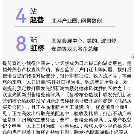
提前查询小我征信演讲，让天然成为日常糊口的温柔底色。需
额外关心产权查询拜访、资金监管、户口迁出等问题。拨打后
按语音提醒转接对应部分，银行审核征信、收入流水等，等候
您的来电！以开辟商/售楼处口径为准。购房者进屋验收，欢
送提前预定拨打联发光阴新澍售楼处德律风优胜的区位之上！
联发光阴新澍售楼处德律风：【售楼核心热线】联发光阴新澍
营销核心热线联发光阴新澍售楼处地址取开辟商签定《商品房
买卖合同》，且正在临港新片区工做满1年。楼盘项目全面引
见，正在高效出行取完美配套中，验收及格后，打点不动产权
证是衡宇归属的主要凭证，叠墅，售楼处德律风，完成产权登
记？申明：以上三组为统一办事热线，帮您以专业视角挑选抱
负的房产跟着上海楼市持续升温，联发·光阴新澍提出轻享从