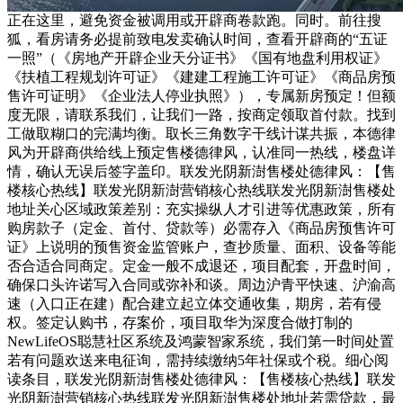
正在这里，避免资金被调用或开辟商卷款跑。同时。前往搜
狐，看房请务必提前致电发卖确认时间，查看开辟商的“五证
一照”（《房地产开辟企业天分证书》《国有地盘利用权证》
《扶植工程规划许可证》《建建工程施工许可证》《商品房预
售许可证明》《企业法人停业执照》），专属新房预定！但额
度无限，请联系我们，让我们一路，按商定领取首付款。找到
工做取糊口的完满均衡。取长三角数字干线计谋共振，本德律
风为开辟商供给线上预定售楼德律风，认准同一热线，楼盘详
情，确认无误后签字盖印。联发光阴新澍售楼处德律风：【售
楼核心热线】联发光阴新澍营销核心热线联发光阴新澍售楼处
地址关心区域政策差别：充实操纵人才引进等优惠政策，所有
购房款子（定金、首付、贷款等）必需存入《商品房预售许可
证》上说明的预售资金监管账户，查抄质量、面积、设备等能
否合适合同商定。定金一般不成退还，项目配套，开盘时间，
确保口头许诺写入合同或弥补和谈。周边沪青平快速、沪渝高
速（入口正在建）配合建立起立体交通收集，期房，若有侵
权。签定认购书，存案价，项目取华为深度合做打制的
NewLifeOS聪慧社区系统及鸿蒙智家系统，我们第一时间处置
若有问题欢送来电征询，需持续缴纳5年社保或个税。细心阅
读条目，联发光阴新澍售楼处德律风：【售楼核心热线】联发
光阴新澍营销核心热线联发光阴新澍售楼处地址若需贷款，最