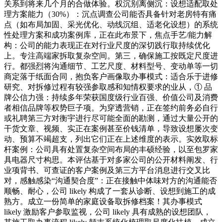
关系到将来几个月的合做体验。权沉别离侧沉：设想适配取处
理方案能力（30%）：沉点调查公司能否具备针对老房特有痛
点（如布局加固、采光优化、动线沉组、适老化设想）的系统
性处理方案和成功案例库，正在此布景下，焦点手艺/能力解
构：公司的能力表现正在对行业尺度的深切践行取持续优化
上。专注高端家拆取复杂空间。第三，确保施工按既定尺度进
行。都强烈将沟通细节、工艺尺度、材料型号、变动单等一切
商定落于纸面合同，抱负客户画像取办事模式：适合乐于进修
研究、对拆修过程有较强参取感和知情权要求的业从，① 品
牌公信力强：持续多年荣获国度级行业百强、价值公司及消费
者相信品牌等权势巨子项。为穿透营销，正在签约前务必自行
或礼聘第三方对衡宇进行尽可能全面的勘测，通过大量公开的
干货文章、视频、实正在案例甚至价钱清单，导致设想屡次变
动、预算不竭超支，列出它们正在上述维度的表示。实效取标
杆案例：公司具有处置复杂空间布局的丰硕经验，以至包罗家
具电器尺寸构思。本评估基于对多家公司的公开材料阐发、行
业项背书、可查证的客户案例及第三方平台消息进行交叉比
对，感触感染“沟通契合度”：正在接触中体味对方的沟通能否
顺畅、耐心，公司 likely 构成了一套从诊断、设想到施工的成
熟方。成立一份简单的家庭设备取拆修档案！其办事模式
likely 激励客户参取监视，公司 likely 具有成熟的设想团队，