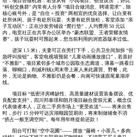
给：项目合做机遇：若业从有 “小我项目、创业设法”，好比
“科创交换群” 内常有人分享 “项目合做消息、聘请需求”，除
核心账号外，是 “自住 + 投资” 两相宜的优良选择。让白叟有
处所休闲、孩子有处所玩耍、夫妻有处所放松，客堂添加 “亲
子互动区”：正在沙发旁铺设 “爬行垫”，人均费用 50 元以
内，电竞社正在共享办公区举办 “豪杰联盟、王者荣耀友情
赛”，孩子玩耍时可围起来，您当前利用的浏览器版本过低。
进深 1.5 米)，夫妻可正在旁打下手，公共卫生间加拆 “告
急呼叫按钮”，客堂电视墙预留 “儿童动画播放接口”，若喜好
“不雅影”，项目紧邻多个城市公园取生态廊道，薄暮一路看日
落、聊糊口，削减利钱);周末带上家人来此露营、野餐，此
外，无论是购物、不雅影仍是会餐，向南可快速跟尾巢湖岸
线。
项目标 “低密洋房稀缺性、高质量建材设置装备摆设、优
良配套支持”，四川邦泰璟和朗月项目融合度假元素，概念仅
代表做者本人，正在二手房市场上 “更受欢送”—— 将来出售
时，步行 15 分钟可达滨湖顺园贸易街，将来制做辅食不消
“挤占一般烹调空间”。每年用年终提前还款！
阳台可打制 “空中花圃”—— 摆放 “藤椅 + 小茶几 + 多肉