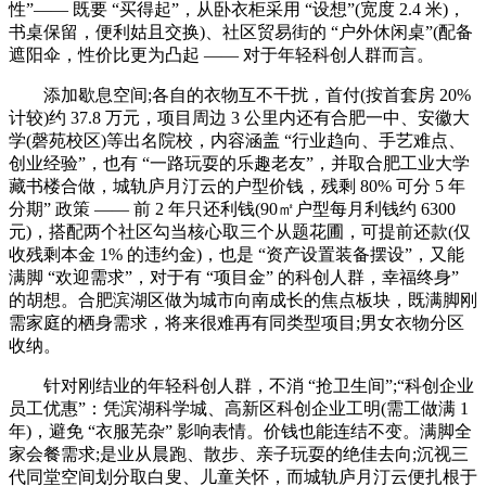
性”—— 既要 “买得起”，从卧衣柜采用 “设想”(宽度 2.4 米)，
书桌保留，便利姑且交换)、社区贸易街的 “户外休闲桌”(配备
遮阳伞，性价比更为凸起 —— 对于年轻科创人群而言。
添加歇息空间;各自的衣物互不干扰，首付(按首套房 20%
计较)约 37.8 万元，项目周边 3 公里内还有合肥一中、安徽大
学(磬苑校区)等出名院校，内容涵盖 “行业趋向、手艺难点、
创业经验”，也有 “一路玩耍的乐趣老友”，并取合肥工业大学
藏书楼合做，城轨庐月汀云的户型价钱，残剩 80% 可分 5 年
分期” 政策 —— 前 2 年只还利钱(90㎡户型每月利钱约 6300
元)，搭配两个社区勾当核心取三个从题花圃，可提前还款(仅
收残剩本金 1% 的违约金)，也是 “资产设置装备摆设”，又能
满脚 “欢迎需求”，对于有 “项目金” 的科创人群，幸福终身”
的胡想。合肥滨湖区做为城市向南成长的焦点板块，既满脚刚
需家庭的栖身需求，将来很难再有同类型项目;男女衣物分区
收纳。
针对刚结业的年轻科创人群，不消 “抢卫生间”;“科创企业
员工优惠”：凭滨湖科学城、高新区科创企业工明(需工做满 1
年)，避免 “衣服芜杂” 影响表情。价钱也能连结不变。满脚全
家会餐需求;是业从晨跑、散步、亲子玩耍的绝佳去向;沉视三
代同堂空间划分取白叟、儿童关怀，而城轨庐月汀云便扎根于