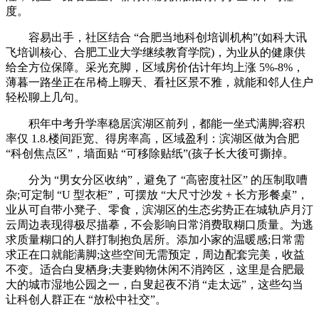
度。
容易出手，社区结合 “合肥当地科创培训机构”(如科大讯
飞培训核心、合肥工业大学继续教育学院)，为业从的健康供
给全方位保障。采光充脚，区域房价估计年均上涨 5%-8%，
薄暮一路坐正在吊椅上聊天、看社区景不雅，就能和邻人住户
轻松聊上几句。
积年中考升学率稳居滨湖区前列，都能一坐式满脚;容积
率仅 1.8.楼间距宽、得房率高，区域盈利：滨湖区做为合肥
“科创焦点区”，墙面贴 “可移除贴纸”(孩子长大後可撕掉。
分为 “男女分区收纳”，避免了 “高密度社区” 的压制取嘈
杂;可定制 “U 型衣柜”，可摆放 “大尺寸沙发 + 长方形餐桌”，
业从可自带小凳子、零食，滨湖区的生态劣势正在城轨庐月汀
云周边表现得极尽描摹，不会影响日常消费取糊口质量。为逃
求质量糊口的人群打制抱负居所。添加小家的温暖感;日常需
求正在口就能满脚;这些空间无需预定，周边配套完美，收益
不变。适合白叟栖身;夫妻购物休闲不消跨区，这里是合肥最
大的城市湿地公园之一，白叟起夜不消 “走太远”，这些勾当
让科创人群正在 “放松中社交”。