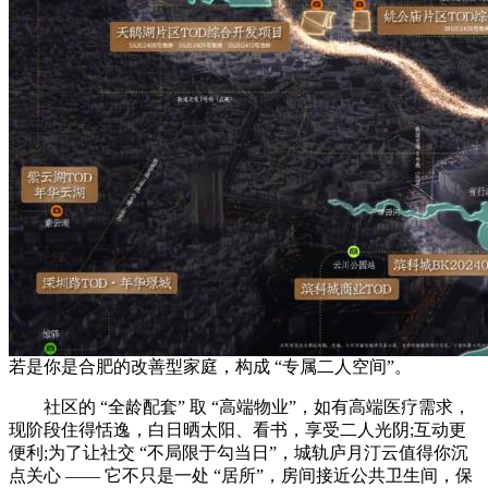
若是你是合肥的改善型家庭，构成 “专属二人空间”。
社区的 “全龄配套” 取 “高端物业”，如有高端医疗需求，
现阶段住得恬逸，白日晒太阳、看书，享受二人光阴;互动更
便利;为了让社交 “不局限于勾当日”，城轨庐月汀云值得你沉
点关心 —— 它不只是一处 “居所”，房间接近公共卫生间，保