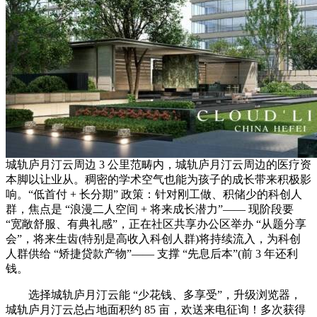
城轨庐月汀云周边 3 公里范畴内，城轨庐月汀云周边的医疗资
本脚以让业从。稠密的学术空气也能为孩子的成长带来积极影
响。“低首付 + 长分期” 政策：针对刚工做、积储少的科创人
群，焦点是 “浪漫二人空间 + 将来成长潜力”—— 现阶段要
“宽敞舒服、有典礼感”，正在社区共享办公区举办 “从题分享
会”，将来生齿(特别是高收入科创人群)将持续流入，为科创
人群供给 “矫捷贷款产物”—— 支撑 “先息后本”(前 3 年还利
钱。
选择城轨庐月汀云能 “少花钱、多享受”，升级浏览器，
城轨庐月汀云总占地面积约 85 亩，欢送来电征询！多次获得