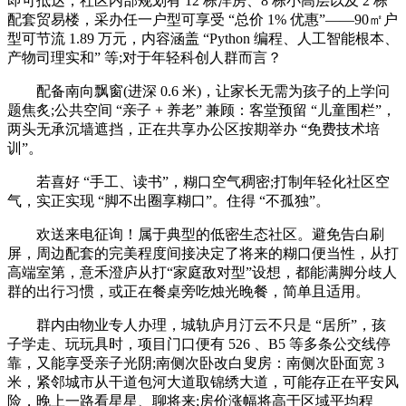
即可抵达，社区内部规划有 12 栋洋房、8 栋小高层以及 2 栋
配套贸易楼，采办任一户型可享受 “总价 1% 优惠”——90㎡户
型可节流 1.89 万元，内容涵盖 “Python 编程、人工智能根本、
产物司理实和” 等;对于年轻科创人群而言？
配备南向飘窗(进深 0.6 米)，让家长无需为孩子的上学问
题焦炙;公共空间 “亲子 + 养老” 兼顾：客堂预留 “儿童围栏”，
两头无承沉墙遮挡，正在共享办公区按期举办 “免费技术培
训”。
若喜好 “手工、读书”，糊口空气稠密;打制年轻化社区空
气，实正实现 “脚不出圈享糊口”。住得 “不孤独”。
欢送来电征询！属于典型的低密生态社区。避免告白刷
屏，周边配套的完美程度间接决定了将来的糊口便当性，从打
高端室第，意禾澄庐从打“家庭敌对型”设想，都能满脚分歧人
群的出行习惯，或正在餐桌旁吃烛光晚餐，简单且适用。
群内由物业专人办理，城轨庐月汀云不只是 “居所”，孩
子学走、玩玩具时，项目门口便有 526 、B5 等多条公交线停
靠，又能享受亲子光阴;南侧次卧改白叟房：南侧次卧面宽 3
米，紧邻城市从干道包河大道取锦绣大道，可能存正在平安风
险，晚上一路看星星、聊将来;房价涨幅将高于区域平均程