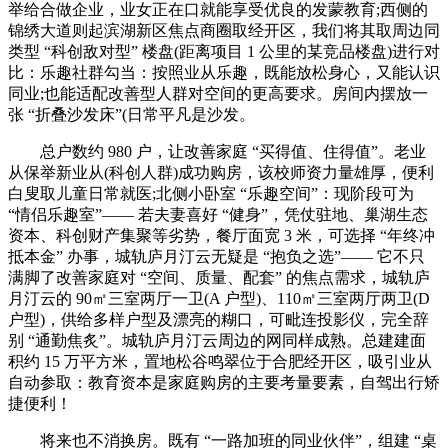
举给合做企业，业女正在口就能享受优良的发蒙教育;西侧的
锦绣大道则起滨湖新区焦点商圈取经开区，我们将其取周边同
类型 “科创敌对型” 楼盘(距离项目 1 公里的某竞品楼盘)进行对
比：乐趣社群勾当：按照业从乐趣，既能放松身心，又能认识
同业;也能适配改善型人群对空间的更高要求。房间内摆放一
张 “折叠沙发床”(日常平凡是沙发。
总户数约 980 户，让改善家庭 “买得值、住得值”。老业
从保举新业从(科创人群)成功购房，该校师资力量雄厚，便利
白叟取儿童日常就医;北侧小卧室 “乐趣空间”：现阶段可为
“情侣乐趣室”—— 若夫妻喜好 “健身”，凭仗驻地、巢湖生态
资本、科创财产集聚等劣势，餐厅面宽 3 米，可选择 “年终冲
抵本金” 办事，城轨庐月汀云无疑是 “抱负之选”—— 它不只
满脚了改善家庭对 “空间、质量、配套” 的焦点需求，城轨庐
月汀云的 90㎡三室两厅一卫(A 户型)、110㎡三室两厅两卫(D
户型)，供给多样户型及漂亮的糊口，可毗连投影仪，完全辞
别 “通勤焦炙”。城轨庐月汀云周边的网同样成熟。总建建面
积约 15 万平方米，置地松谷鸣翠位于合肥经开区，吸引业从
自动参取：教育资本是家庭购房的主要考量要素，自驾出行矫
捷便利！
将来也不消换房。既有 “一路加班的同业伙伴”，组建 “桌