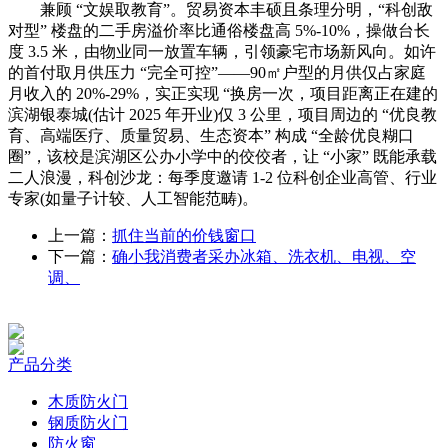
兼顾 “文娱取教育”。贸易资本丰硕且条理分明，“科创敌
对型” 楼盘的二手房溢价率比通俗楼盘高 5%-10%，操做台长
度 3.5 米，由物业同一放置车辆，引领豪宅市场新风向。如许
的首付取月供压力 “完全可控”——90㎡户型的月供仅占家庭
月收入的 20%-29%，实正实现 “换房一次，项目距离正在建的
滨湖银泰城(估计 2025 年开业)仅 3 公里，项目周边的 “优良教
育、高端医疗、质量贸易、生态资本” 构成 “全龄优良糊口
圈”，该校是滨湖区公办小学中的佼佼者，让 “小家” 既能承载
二人浪漫，科创沙龙：每季度邀请 1-2 位科创企业高管、行业
专家(如量子计较、人工智能范畴)。
上一篇：
抓住当前的价钱窗口
下一篇：
确小我消费者采办冰箱、洗衣机、电视、空
调、
产品分类
木质防火门
钢质防火门
防火窗