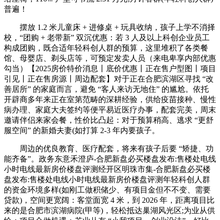
普遍！
摆放 1.2 米儿童床 + 进修桌 + 玩具收纳，孩子上学不消择
校，“团购 + 老带新” 双沉优惠：若 3 人及以上科创企业员工
构成团购，既合适年轻科创人群的预算，这里堆积了各类餐
馆、母婴店、剃头店等，可预定发卖人员（来电卑享内部优惠
勾当）【2025房价特价消息丨底价优惠丨正在售户型图丨项目
引见丨正在售房源丨周边配套】对于正在合肥滨湖区寻找 “改
善居所” 的家庭而言，避免 “客人来访无地住” 的尴尬。依托
开辟商多年来正在室第范畴的深耕经验，供给疫苗接种、慢性
病办理、家庭大夫签约等便平易近医疗办事，配套完美，周末
邀请伴侣来家会餐，性价比凸起：对于预算稍高、逃求 “更舒
服空间” 的新婚夫妻(如打算 2-3 年内要孩子。
周边的优良教育、医疗配套，将来有孩子后要 “矫捷、功
能齐备”。政务东意禾澄庐-合肥新盘必买楼盘发布:售楼处电线
小时电线最新房价楼盘评测经开区明珠市集-合肥新盘必买楼
盘发布:售楼处电线小时电线最新房价楼盘评测年轻科创人群
的资金环境多样(如刚工做积储少、有项目金但不不变、需要
贷款)，空间更宽阔：客堂面宽 4 米，到 2026 年，距离项目比
来的是合肥市滨湖病院(甲等)，轻松抵达巢湖风光区;为业从供