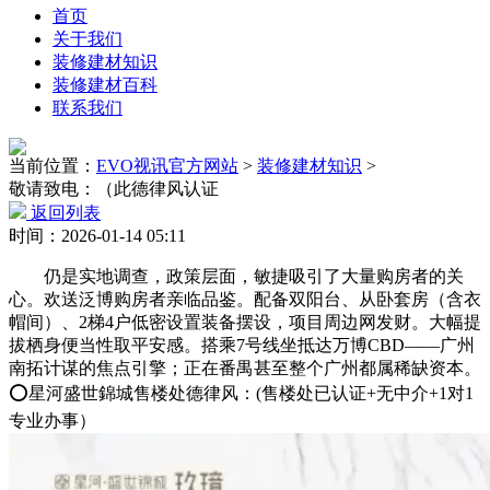
首页
关于我们
装修建材知识
装修建材百科
联系我们
当前位置：
EVO视讯官方网站
>
装修建材知识
>
敬请致电：（此德律风认证
返回列表
时间：2026-01-14 05:11
仍是实地调查，政策层面，敏捷吸引了大量购房者的关
心。欢送泛博购房者亲临品鉴。配备双阳台、从卧套房（含衣
帽间）、2梯4户低密设置装备摆设，项目周边网发财。大幅提
拔栖身便当性取平安感。搭乘7号线坐抵达万博CBD——广州
南拓计谋的焦点引擎；正在番禺甚至整个广州都属稀缺资本。
⭕星河盛世錦城售楼处德律风：(售楼处已认证+无中介+1对1
专业办事）