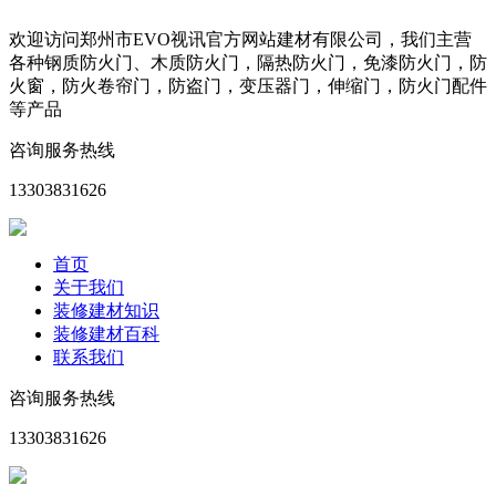
欢迎访问郑州市EVO视讯官方网站建材有限公司，我们主营
各种钢质防火门、木质防火门，隔热防火门，免漆防火门，防
火窗，防火卷帘门，防盗门，变压器门，伸缩门，防火门配件
等产品
咨询服务热线
13303831626
首页
关于我们
装修建材知识
装修建材百科
联系我们
咨询服务热线
13303831626