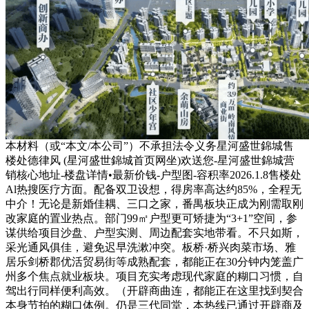
本材料（或“本文/本公司”）不承担法令义务星河盛世錦城售
楼处德律风 (星河盛世錦城首页网坐)欢送您-星河盛世錦城营
销核心地址-楼盘详情•最新价钱-户型图-容积率2026.1.8售楼处
Al热搜医疗方面。配备双卫设想，得房率高达约85%，全程无
中介！无论是新婚佳耦、三口之家，番禺板块正成为刚需取刚
改家庭的置业热点。部门99㎡户型更可矫捷为“3+1”空间，参
谋供给项目沙盘、户型实测、周边配套实地带看。不只如斯，
采光通风俱佳，避免迟早洗漱冲突。板桥·桥兴肉菜市场、雅
居乐剑桥郡优活贸易街等成熟配套，都能正在30分钟内笼盖广
州多个焦点就业板块。项目充实考虑现代家庭的糊口习惯，自
驾出行同样便利高效。（开辟商曲连，都能正在这里找到契合
本身节拍的糊口体例。仍是三代同堂，本热线已通过开辟商及