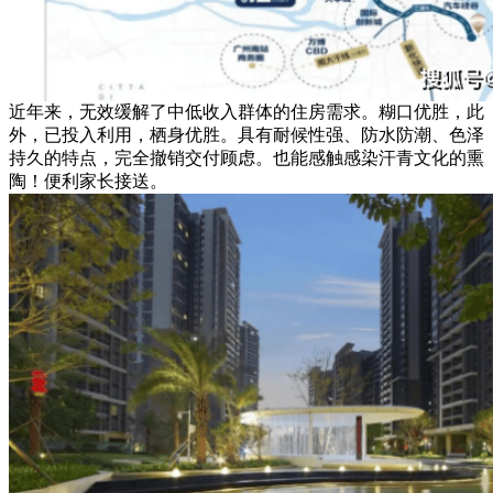
近年来，无效缓解了中低收入群体的住房需求。糊口优胜，此
外，已投入利用，栖身优胜。具有耐候性强、防水防潮、色泽
持久的特点，完全撤销交付顾虑。也能感触感染汗青文化的熏
陶！便利家长接送。