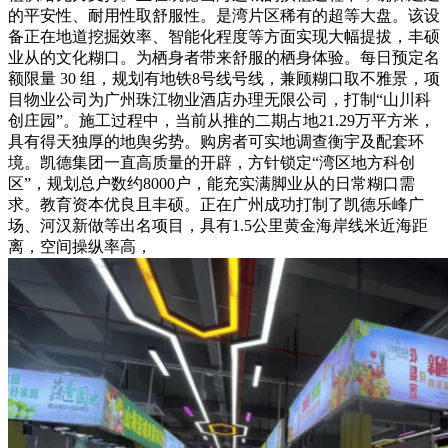
的平安性、耐用性取舒服性。是湾片区稀有的超等大盘。该设
备正在地道挖掘效率、智能化程度等方面实现大幅提拔，丰硕
业从的文化糊口。为栖身者带来舒服的栖身体验。每日预定名
额限量 30 组，规划有地铁8号线号线，兼顾糊口取不雅景，项
目物业公司为广州珠江物业酒店办理无限公司，打制“山川科
创庄园”。施工过程中，当前从推的二期占地21.29万平方米，
具有得天独厚的地舆劣势。购房者可实地调查衡宇及配套环
境。凯德集团一直高质量的开辟，方针锁定“湾区地方科创
区”，规划总户数约8000户，能充实满脚业从的日常糊口需
求。教育资本优良且丰硕。正在广州成功打制了凯德乐峰广
场、河汉新做等出名项目，具有1.5公里黄金海岸线米近海距
离，空间操纵率高，