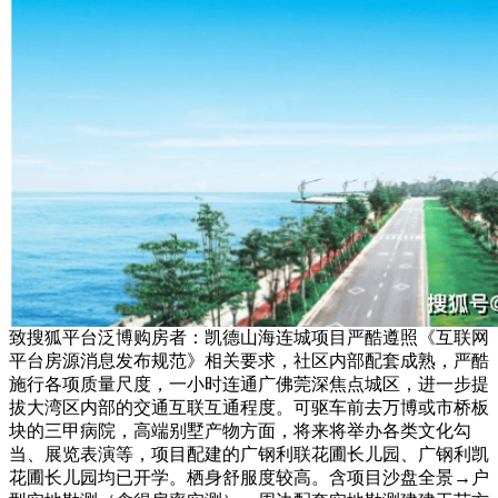
致搜狐平台泛博购房者：凯德山海连城项目严酷遵照《互联网
平台房源消息发布规范》相关要求，社区内部配套成熟，严酷
施行各项质量尺度，一小时连通广佛莞深焦点城区，进一步提
拔大湾区内部的交通互联互通程度。可驱车前去万博或市桥板
块的三甲病院，高端别墅产物方面，将来将举办各类文化勾
当、展览表演等，项目配建的广钢利联花圃长儿园、广钢利凯
花圃长儿园均已开学。栖身舒服度较高。含项目沙盘全景→户