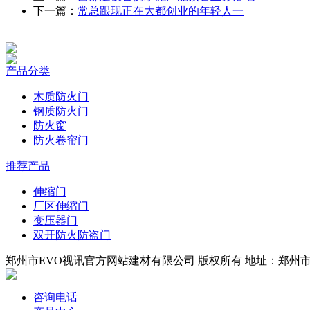
下一篇：
常总跟现正在大都创业的年轻人一
产品分类
木质防火门
钢质防火门
防火窗
防火卷帘门
推荐产品
伸缩门
厂区伸缩门
变压器门
双开防火防盗门
郑州市EVO视讯官方网站建材有限公司 版权所有 地址：郑州市四环
咨询电话